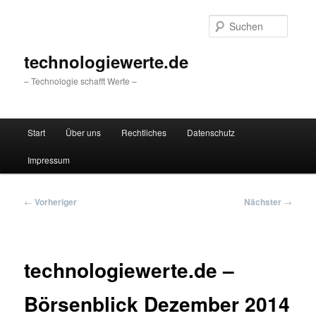
Zum
primären
Suche
Inhalt
springen
technologiewerte.de
– Technologie schafft Werte –
Hauptmenü
Start
Über uns
Rechtliches
Datenschutz
Impressum
Beitragsnavigation
←
Vorheriger
Nächster
→
technologiewerte.de –
Börsenblick Dezember 2014