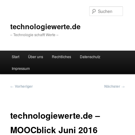
Zum
primären
Suche
Inhalt
springen
technologiewerte.de
– Technologie schafft Werte –
Hauptmenü
Start
Über uns
Rechtliches
Datenschutz
Impressum
Beitragsnavigation
←
Vorheriger
Nächster
→
technologiewerte.de –
MOOCblick Juni 2016