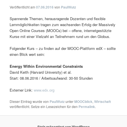
Veröffentlicht am
07.06.2016
von
PaulWutz
Spannende Themen, herausragende Dozenten und flexible
Lernmöglichkeiten tragen zum wachsenden Erfolg der Massively
Open Online Courses (MOOCs) bei – offene, internetgestützte
Kurse mit einer Vielzahl an Teilnehmern rund um den Globus.
Folgender Kurs – zu finden auf der MOOC-Plattform edX – sollte
einen Blick wert sein:
Energy Within Environmental Constraints
David Keith (Harvard University) et al.
Start: 08.06.2016 / Arbeitsaufwand: 30-50 Stunden
Externer Link:
www.edx.org
Dieser Eintrag wurde von
PaulWutz
unter
MOOCblick
,
Wirtschaft
veröffentlicht. Setze ein Lesezeichen für den
Permalink
.
Stolz präsentiert von WordPress