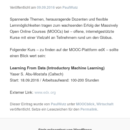
Veröffentlicht am
09.09.2016
von
PaulWutz
Spannende Themen, herausragende Dozenten und flexible
Lernmöglichkeiten tragen zum wachsenden Erfolg der Massively
Open Online Courses (MOOCs) bei – offene, internetgestützte
Kurse mit einer Vielzahl an Teilnehmern rund um den Globus.
Folgender Kurs – zu finden auf der MOOC-Plattform edX – sollte
einen Blick wert sein:
Learning From Data (Introductory Machine Learning)
Yaser S. Abu-Mostafa (Caltech)
Start: 18.09.2016 / Arbeitsaufwand: 100-200 Stunden
Externer Link:
www.edx.org
Dieser Eintrag wurde von
PaulWutz
unter
MOOCblick
,
Wirtschaft
veröffentlicht. Setze ein Lesezeichen für den
Permalink
.
Stolz präsentiert von WordPress