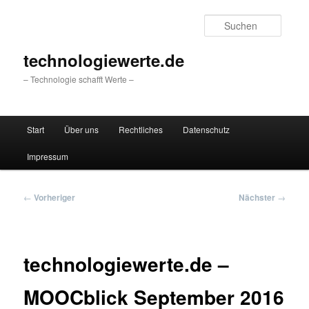
Zum
primären
Suche
Inhalt
springen
technologiewerte.de
– Technologie schafft Werte –
Hauptmenü
Start
Über uns
Rechtliches
Datenschutz
Impressum
Beitragsnavigation
←
Vorheriger
Nächster
→
technologiewerte.de –
MOOCblick September 2016