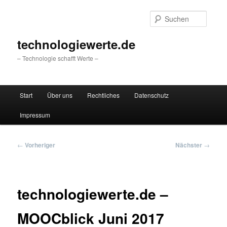
Zum
primären
Suche
Inhalt
springen
technologiewerte.de
– Technologie schafft Werte –
Hauptmenü
Start
Über uns
Rechtliches
Datenschutz
Impressum
Beitragsnavigation
←
Vorheriger
Nächster
→
technologiewerte.de –
MOOCblick Juni 2017