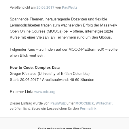
Veröffentlicht am
20.06.2017
von
PaulWutz
Spannende Themen, herausragende Dozenten und flexible
Lernmöglichkeiten tragen zum wachsenden Erfolg der Massively
Open Online Courses (MOOCs) bei – offene, internetgestützte
Kurse mit einer Vielzahl an Teilnehmern rund um den Globus.
Folgender Kurs – zu finden auf der MOOC-Plattform edX – sollte
einen Blick wert sein:
How to Code: Complex Data
Gregor Kiczales (University of British Columbia)
Start: 20.06.2017 / Arbeitsaufwand: 48-60 Stunden
Externer Link:
www.edx.org
Dieser Eintrag wurde von
PaulWutz
unter
MOOCblick
,
Wirtschaft
veröffentlicht. Setze ein Lesezeichen für den
Permalink
.
Stolz präsentiert von WordPress