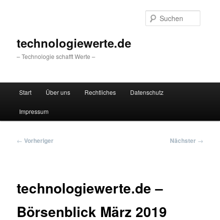
Zum
primären
Suche
Inhalt
springen
technologiewerte.de
– Technologie schafft Werte –
Hauptmenü
Start
Über uns
Rechtliches
Datenschutz
Impressum
Beitragsnavigation
←
Vorheriger
Nächster
→
technologiewerte.de –
Börsenblick März 2019