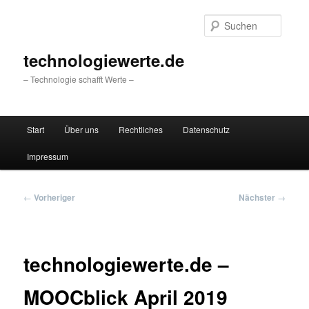
Zum
primären
Suche
Inhalt
springen
technologiewerte.de
– Technologie schafft Werte –
Hauptmenü
Start
Über uns
Rechtliches
Datenschutz
Impressum
Beitragsnavigation
←
Vorheriger
Nächster
→
technologiewerte.de –
MOOCblick April 2019