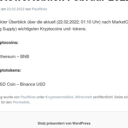
ht am
22.02.2022
von
PaulWutz
ter Überblick über die aktuell (22.02.2022; 01:10 Uhr) nach Market
ng Supply) wichtigsten Kryptocoins und -tokens.
ptocoins:
 Ethereum – BNB
ptotokens:
USD Coin – Binance USD
rag wurde von
PaulWutz
unter
Kryptowerteblick
,
Wirtschaft
veröffentlicht. Setze ei
 für den
Permalink
.
Stolz präsentiert von WordPress