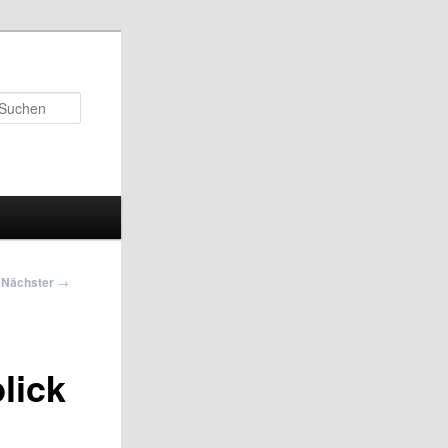
Suchen
Nächster
→
lick