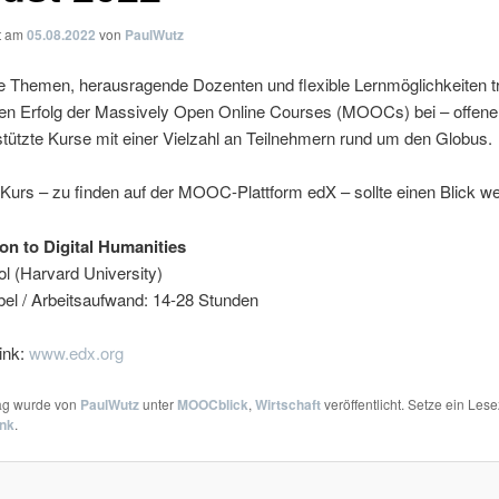
ht am
05.08.2022
von
PaulWutz
 Themen, herausragende Dozenten und flexible Lernmöglichkeiten 
n Erfolg der Massively Open Online Courses (MOOCs) bei – offene
stützte Kurse mit einer Vielzahl an Teilnehmern rund um den Globus.
Kurs – zu finden auf der MOOC-Plattform edX – sollte einen Blick we
ion to Digital Humanities
ol (Harvard University)
xibel / Arbeitsaufwand: 14-28 Stunden
ink:
www.edx.org
rag wurde von
PaulWutz
unter
MOOCblick
,
Wirtschaft
veröffentlicht. Setze ein Les
ink
.