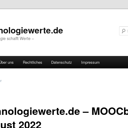
nologiewerte.de
gie schafft Werte –
Über uns
Rechtliches
Datenschutz
Impressum
vigation
er
hnologiewerte.de – MOOCb
ust 2022