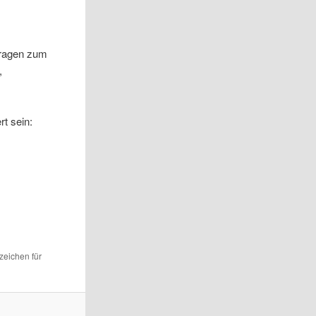
tragen zum
,
rt sein:
ezeichen für