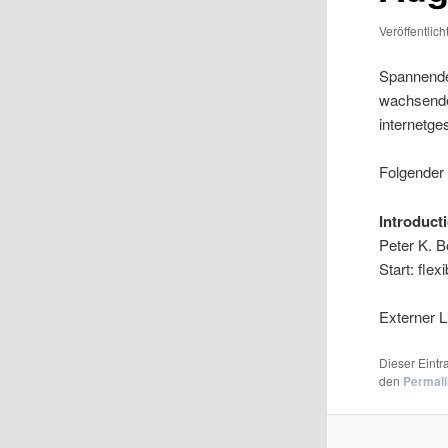
Veröffentlic
Spannende
wachsende
internetge
Folgender 
Introduct
Peter K. B
Start: fle
Externer L
Dieser Eint
den
Permal