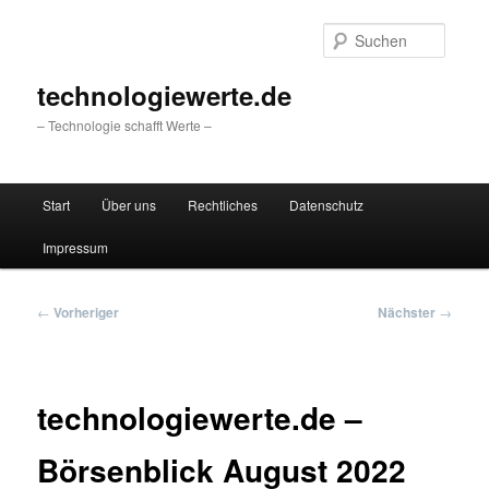
Zum
primären
Suche
Inhalt
springen
technologiewerte.de
– Technologie schafft Werte –
Hauptmenü
Start
Über uns
Rechtliches
Datenschutz
Impressum
Beitragsnavigation
←
Vorheriger
Nächster
→
technologiewerte.de –
Börsenblick August 2022