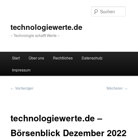
Zum
primären
Suche
Inhalt
springen
technologiewerte.de
– Technologie schafft Werte –
Hauptmenü
Start
Über uns
Rechtliches
Datenschutz
Impressum
Beitragsnavigation
←
Vorheriger
Nächster
→
technologiewerte.de –
Börsenblick Dezember 2022