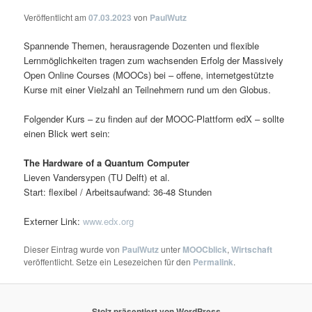
Veröffentlicht am
07.03.2023
von
PaulWutz
Spannende Themen, herausragende Dozenten und flexible
Lernmöglichkeiten tragen zum wachsenden Erfolg der Massively
Open Online Courses (MOOCs) bei – offene, internetgestützte
Kurse mit einer Vielzahl an Teilnehmern rund um den Globus.
Folgender Kurs – zu finden auf der MOOC-Plattform edX – sollte
einen Blick wert sein:
The Hardware of a Quantum Computer
Lieven Vandersypen (TU Delft) et al.
Start: flexibel / Arbeitsaufwand: 36-48 Stunden
Externer Link:
www.edx.org
Dieser Eintrag wurde von
PaulWutz
unter
MOOCblick
,
Wirtschaft
veröffentlicht. Setze ein Lesezeichen für den
Permalink
.
Stolz präsentiert von WordPress