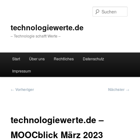
Zum
primären
Suche
Inhalt
springen
technologiewerte.de
– Technologie schafft Werte –
Hauptmenü
Start
Über uns
Rechtliches
Datenschutz
Impressum
Beitragsnavigation
←
Vorheriger
Nächster
→
technologiewerte.de –
MOOCblick März 2023