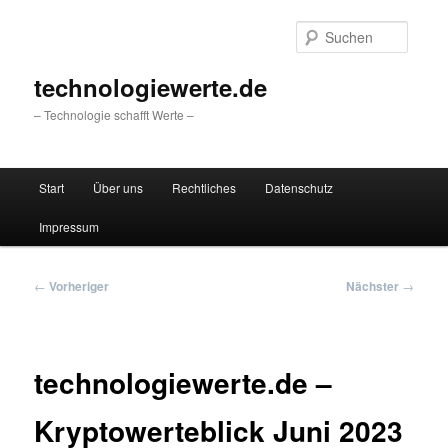
Zum
primären
Suche
Inhalt
springen
technologiewerte.de
– Technologie schafft Werte –
Hauptmenü
Start
Über uns
Rechtliches
Datenschutz
Impressum
Beitragsnavigation
←
Vorheriger
Nächster
→
technologiewerte.de –
Kryptowerteblick Juni 2023