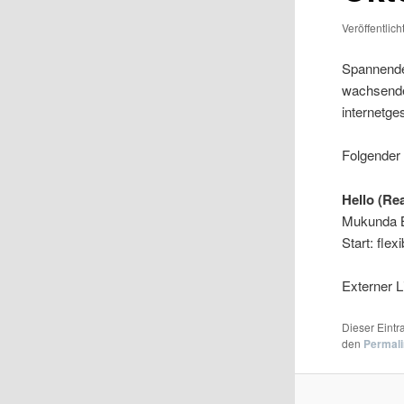
Veröffentlic
Spannende
wachsende
internetge
Folgender 
Hello (Re
Mukunda Bh
Start: fle
Externer L
Dieser Eint
den
Permal