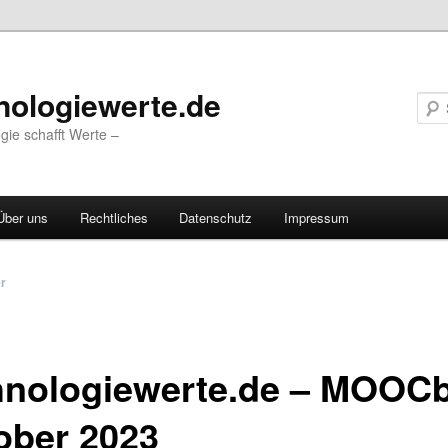
nologiewerte.de
gie schafft Werte –
Über uns
Rechtliches
Datenschutz
Impressum
vigation
er
hnologiewerte.de – MOOCb
ober 2023