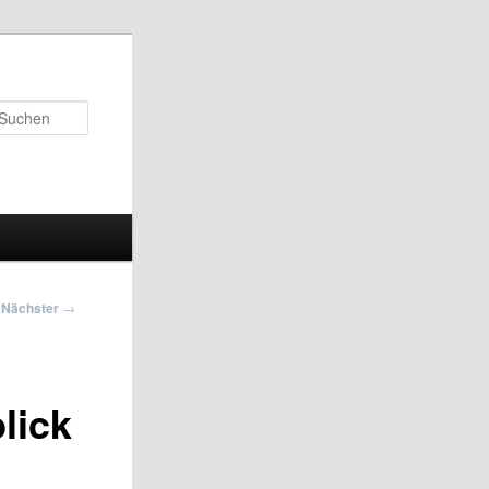
Suchen
Nächster
→
lick