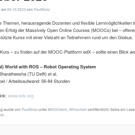
ht am
06.10.2023
von
PaulWutz
 Themen, herausragende Dozenten und flexible Lernmöglichkeiten 
n Erfolg der Massively Open Online Courses (MOOCs) bei – offene
stützte Kurse mit einer Vielzahl an Teilnehmern rund um den Globus.
Kurs – zu finden auf der MOOC-Plattform edX – sollte einen Blick we
al) World with ROS – Robot Operating System
aratheesha (TU Delft) et al.
xibel / Arbeitsaufwand: 56-84 Stunden
ink:
www.edx.org
rag wurde von
PaulWutz
unter
MOOCblick
,
Wirtschaft
veröffentlicht. Setze ein Les
ink
.