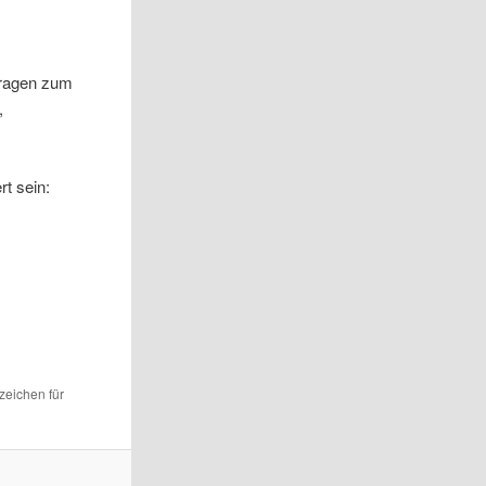
tragen zum
,
rt sein:
ezeichen für