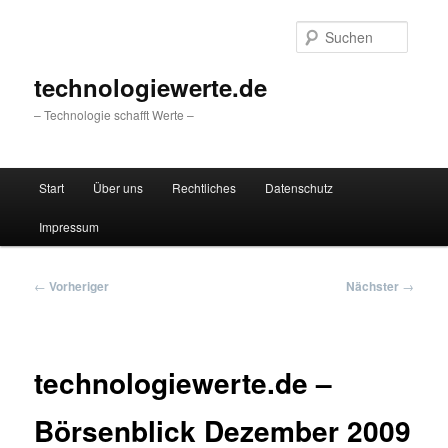
Zum
primären
Suche
Inhalt
springen
technologiewerte.de
– Technologie schafft Werte –
Hauptmenü
Start
Über uns
Rechtliches
Datenschutz
Impressum
Beitragsnavigation
←
Vorheriger
Nächster
→
technologiewerte.de –
Börsenblick Dezember 2009