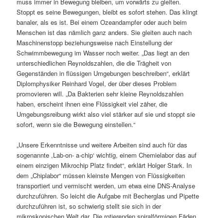
muss immer in Bewegung bleiben, um vorwärts zu gleiten.
Stoppt es seine Bewegungen, bleibt es sofort stehen. Das klingt
banaler, als es ist. Bei einem Ozeandampfer oder auch beim
Menschen ist das nämlich ganz anders. Sie gleiten auch nach
Maschinenstopp beziehungsweise nach Einstellung der
Schwimmbewegung im Wasser noch weiter. „Das liegt an den
unterschiedlichen Reynoldszahlen, die die Trägheit von
Gegenständen in flüssigen Umgebungen beschreiben“, erklärt
Diplomphysiker Reinhard Vogel, der über dieses Problem
promovieren will. „Da Bakterien sehr kleine Reynoldszahlen
haben, erscheint ihnen eine Flüssigkeit viel zäher, die
Umgebungsreibung wirkt also viel stärker auf sie und stoppt sie
sofort, wenn sie die Bewegung einstellen.“
„Unsere Erkenntnisse und weitere Arbeiten sind auch für das
sogenannte ,Lab-on- a-chip‘ wichtig, einem Chemielabor das auf
einem einzigen Mikrochip Platz findet“, erklärt Holger Stark. In
dem „Chiplabor“ müssen kleinste Mengen von Flüssigkeiten
transportiert und vermischt werden, um etwa eine DNS-Analyse
durchzuführen. So leicht die Aufgabe mit Becherglas und Pipette
durchzuführen ist, so schwierig stellt sie sich in der
mikroskopischen Welt dar. Die rotierenden spiralförmigen Fäden