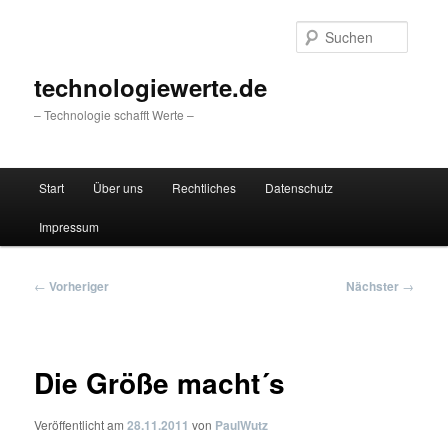
Zum
primären
Suche
Inhalt
springen
technologiewerte.de
– Technologie schafft Werte –
Hauptmenü
Start
Über uns
Rechtliches
Datenschutz
Impressum
Beitragsnavigation
←
Vorheriger
Nächster
→
Die Größe macht´s
Veröffentlicht am
28.11.2011
von
PaulWutz