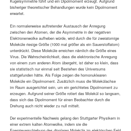
Kugelsymmetrie führt und ein Dipolmoment erzeugt. Aufgrund
bisheriger theoretischer Behandlungen wurde kein Dipolmoment
erwartet.
Ein normalerweise auftretender Austausch der Anregung
zwischen den Atomen, der die Asymmetrie in der negativen
Elektronenwolke aufheben würde, wird durch die für zweiatomige
Moleküle riesige Größe (1000 mal größer als ein Sauerstoffatom)
unterdrückt. Diese Moleküle erreichen nämlich die Größe eines
Virus. Die Wahrscheinlichkeit, dass die elektronische Anregung
von einem zum anderen Atom übergeht, ist daher so klein, dass
sie statistisch nur einmal seit Bestehen des Universums
stattgefunden hätte. Als Folge zeigen die homonuklearen
Moleküle ein Dipolmoment. Zusätzlich muss die Molekülachse
im Raum ausgerichtet sein, um ein gerichtetes Dipolmoment zu
erzeugen. Aufgrund seiner Größe rotiert das Molekül so langsam,
dass sich das Dipolmoment für einen Beobachter durch die
Drehung auch nicht wieder zu null mittelt.
Der experimentelle Nachweis gelang den Stuttgarter Physikern in
einer extrem kalten Atomwolke, indem sie die
Energieverschiebung des dipolaren Moleküls im elektrischen Feld