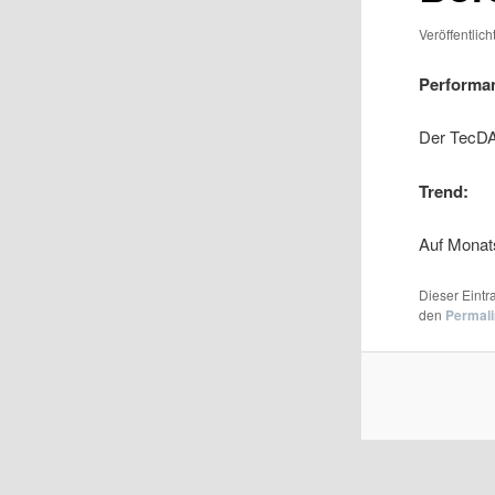
Veröffentlic
Performa
Der TecDA
Trend:
Auf Monat
Dieser Eint
den
Permal