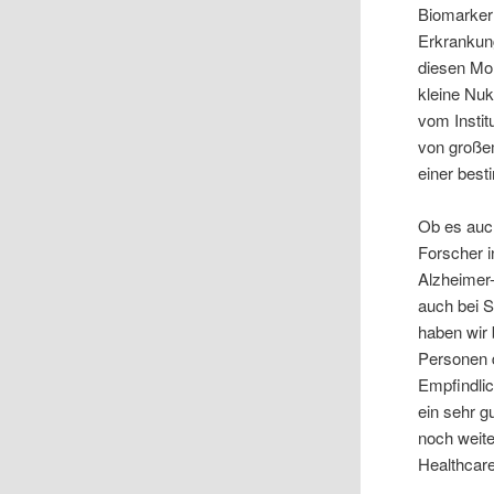
Biomarker
Erkrankung
diesen Mo
kleine Nuk
vom Instit
von großem
einer bes
Ob es auch
Forscher i
Alzheimer-
auch bei S
haben wir
Personen 
Empfindlic
ein sehr g
noch weite
Healthcare,