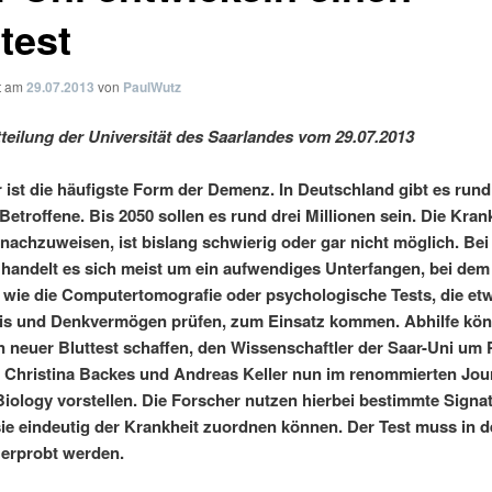
test
ht am
29.07.2013
von
PaulWutz
teilung der Universität des Saarlandes vom 29.07.2013
 ist die häufigste Form der Demenz. In Deutschland gibt es rund
Betroffene. Bis 2050 sollen es rund drei Millionen sein. Die Kran
 nachzuweisen, ist bislang schwierig oder gar nicht möglich. Bei
handelt es sich meist um ein aufwendiges Unterfangen, bei dem
 wie die Computertomografie oder psychologische Tests, die et
s und Denkvermögen prüfen, zum Einsatz kommen. Abhilfe kön
in neuer Bluttest schaffen, den Wissenschaftler der Saar-Uni um 
, Christina Backes und Andreas Keller nun im renommierten Jou
ology vorstellen. Die Forscher nutzen hierbei bestimmte Signa
 sie eindeutig der Krankheit zuordnen können. Der Test muss in d
 erprobt werden.