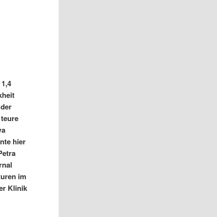
 1,4
kheit
 der
 teure
wa
nte hier
Petra
rnal
turen im
er Klinik