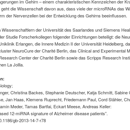
agerungen im Gehirn – einem charakteristischen Kennzeichen der Kra
geht die Wissenschaft davon aus, dass viele der microRNAs das 
rm der Nervenzellen bei der Entwicklung des Gehirns beeinflussen.
 Wissenschaftlern der Universität des Saarlandes und Siemens Heal
er Studie Forscherkollegen folgender Einrichtungen beteiligt: die Ne
 Uniklinik Erlangen, die Innere Medizin II der Universität Heidelberg, d
luster NeuroCure der Charité Berlin, das Clinical and Experimental M
Research Center der Charité Berlin sowie das Scripps Research Insti
hen La Jollla.
on:
ology;
inger, Christina Backes, Stephanie Deutscher, Katja Schmitt, Sabine 
se, Jan Haas, Klemens Ruprecht, Friedemann Paul, Cord Stähler, Ch
jamin Meder, Tamas Bartfai, Eckart Meese, Andreas Keller:
ased 12-miRNA signature of Alzheimer disease patients”.
10.1186/gb-2013-14-7-r78