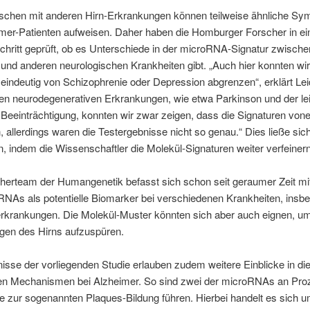
chen mit anderen Hirn-Erkrankungen können teilweise ähnliche S
imer-Patienten aufweisen. Daher haben die Homburger Forscher in e
chritt geprüft, ob es Unterschiede in der microRNA-Signatur zwische
und anderen neurologischen Krankheiten gibt. „Auch hier konnten wi
eindeutig von Schizophrenie oder Depression abgrenzen“, erklärt Lei
en neurodegenerativen Erkrankungen, wie etwa Parkinson und der le
 Beeinträchtigung, konnten wir zwar zeigen, dass die Signaturen von
 allerdings waren die Testergebnisse nicht so genau.“ Dies ließe sic
, indem die Wissenschaftler die Molekül-Signaturen weiter verfeinern
erteam der Humangenetik befasst sich schon seit geraumer Zeit mit
RNAs als potentielle Biomarker bei verschiedenen Krankheiten, insb
erkrankungen. Die Molekül-Muster könnten sich aber auch eignen, u
gen des Hirns aufzuspüren.
isse der vorliegenden Studie erlauben zudem weitere Einblicke in di
en Mechanismen bei Alzheimer. So sind zwei der microRNAs an Pr
 die zur sogenannten Plaques-Bildung führen. Hierbei handelt es sich 