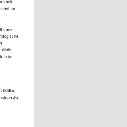
nkheit.
Wachstum
thcare
urologische
as
ultiple
tute im
C Müller,
ristoph JG