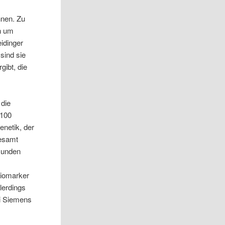
nnen. Zu
h um
idinger
sind sie
gibt, die
 die
 100
enetik, der
gesamt
sunden
Biomarker
lerdings
ei Siemens