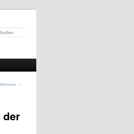
Suchen
Nächster
→
 der