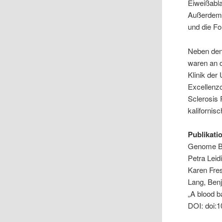
Eiweißabl
Außerdem 
und die Fo
Neben den
waren an d
Klinik der
Excellenzc
Sclerosis 
kalifornisc
Publikati
Genome Bi
Petra Leid
Karen Fre
Lang, Ben
„A blood b
DOI: doi: