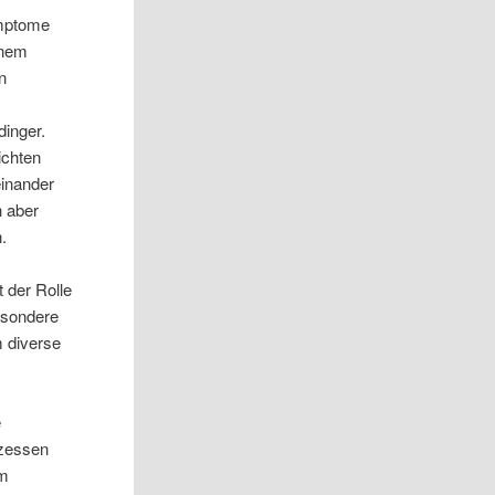
ymptome
inem
n
r
dinger.
ichten
einander
h aber
.
 der Rolle
esondere
m diverse
e
ozessen
um