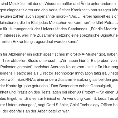
 sind Moleküle, mit denen Wissenschaftler und Ärzte unter anderem
en diagnostizieren und den Verlauf einer Krankheit voraussagen kö
lekülen zählen auch sogenannte microRNAs. „Hierbei handelt es sic
leinsäuren, die im Blut jedes Menschen vorkommen“, erklärt Petra Le
ut für Humangenetik der Universität des Saarlandes. „Für die Medizin 
 Interesse, weil ihre Zusammensetzung eine spezifische Signatur er
timmten Erkrankung zugeordnet werden kann.“
 für Alzheimer ein solch spezifisches microRNA-Muster gibt, haben
n ihrer aktuellen Studie untersucht. „Wir haben hierfür Blutproben von
Patienten getestet“, berichtet Andreas Keller vom Institut für Humang
iemens Healthcare als Director Technology Innovation tätig ist. „Ins
 bei zwölf microRNAs eine andere Zusammensetzung als bei den ge
der Kontrollgruppe gefunden.“ Das Besondere dabei: Genauigkeit,
hkeit und Präzision des Tests lagen bei über 90 Prozent – für einen 
utes Ergebnis. „Bis es zur klinischen Anwendung kommt, bedarf es al
rer Untersuchungen“, sagt Cord Stähler, Chief Technology Officer b
 der ebenfalls an der Arbeit beteiligt war.