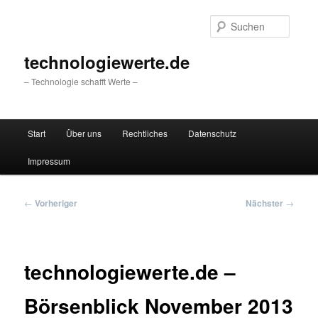
Zum
primären
Suche
Inhalt
springen
technologiewerte.de
– Technologie schafft Werte –
Hauptmenü
Start
Über uns
Rechtliches
Datenschutz
Impressum
Beitragsnavigation
←
Vorheriger
Nächster
→
technologiewerte.de –
Börsenblick November 2013