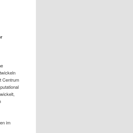
er
ne
twickeln
t Centrum
putational
wickelt,
m
ren im