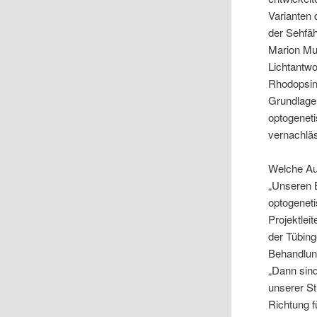
Varianten 
der Sehfäh
Marion Mut
Lichtantw
Rhodopsine
Grundlage
optogeneti
vernachlä
Welche Au
„Unseren B
optogenet
Projektle
der Tübing
Behandlun
„Dann sind
unserer St
Richtung f