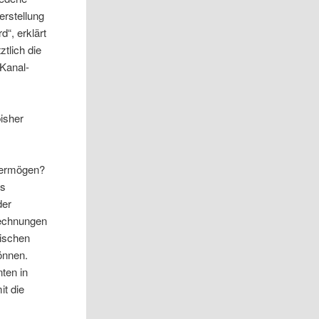
erstellung
d“, erklärt
ztlich die
 Kanal-
isher
vermögen?
es
der
rechnungen
tischen
önnen.
ten in
it die