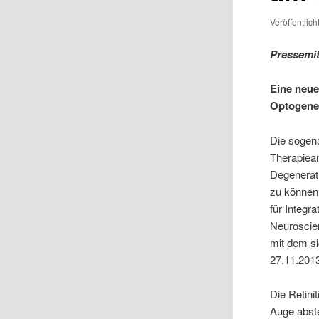
Veröffentlic
Pressemit
Eine neue
Optogenet
Die sogena
Therapiean
Degenerati
zu können
für Integr
Neuroscie
mit dem si
27.11.201
Die Retini
Auge abst