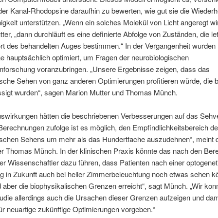
der Kanal-Rhodopsine daraufhin zu bewerten, wie gut sie die Wiederh
igkeit unterstützen. „Wenn ein solches Molekül von Licht angeregt wir
ter, „dann durchläuft es eine definierte Abfolge von Zuständen, die let
ort des behandelten Auges bestimmen.“ In der Vergangenheit wurden
 hauptsächlich optimiert, um Fragen der neurobiologischen
nforschung voranzubringen. „Unsere Ergebnisse zeigen, dass das
sche Sehen von ganz anderen Optimierungen profitieren würde, die b
ssigt wurden“, sagen Marion Mutter und Thomas Münch.
swirkungen hätten die beschriebenen Verbesserungen auf das Seh
erechnungen zufolge ist es möglich, den Empfindlichkeitsbereich d
ischen Sehens um mehr als das Hundertfache auszudehnen“, meint 
iter Thomas Münch. In der klinischen Praxis könnte das nach den Be
er Wissenschaftler dazu führen, dass Patienten nach einer optogene
g in Zukunft auch bei heller Zimmerbeleuchtung noch etwas sehen k
 aber die biophysikalischen Grenzen erreicht“, sagt Münch. „Wir konn
udie allerdings auch die Ursachen dieser Grenzen aufzeigen und dam
ür neuartige zukünftige Optimierungen vorgeben.“