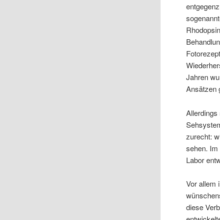
entgegenzu
sogenannte
Rhodopsine
Behandlun
Fotorezept
Wiederhers
Jahren wur
Ansätzen g
Allerding
Sehsystem
zurecht: 
sehen. Im
Labor entw
Vor allem
wünschens
diese Ver
entwickelt