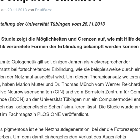
ht am
29.11.2013
von
PaulWutz
teilung der Universität Tübingen vom 28.11.2013
 Studie zeigt die Möglichkeiten und Grenzen auf, wie mit Hilfe d
ik verbreitete Formen der Erblindung bekämpft werden können
nnte Optogenetik gilt seit einigen Jahren als vielversprechender
satz bei fortschreitender Erblindung, wie sie beispielsweise durch ei
on der Netzhaut ausgelöst wird. Um diesen Therapieansatz weiteren
, haben Marion Mutter und Dr. Thomas Münch vom Werner Reichard
ative Neurowissenschaften (CIN) und vom Bernstein Zentrum für Com
nce (BCCN) an der Universität Tübingen nun ein Computermodell ent
ch das „optogenetische Sehen“ simulieren lässt. Die Studie wurde a
3 im Fachmagazin PLOS ONE veröffentlicht.
tis pigmentosa ist eine Netzhautdegeneration, bei der die Fotorezepto
erben. Um dem damit einhergehenden Verlust des Augenlichts