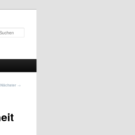
Suchen
Nächster
→
eit