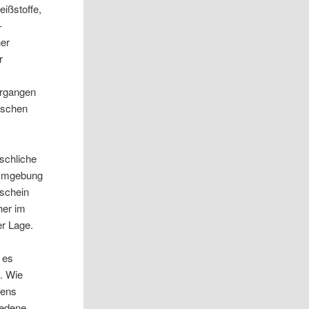
eißstoffe,
-
her
r
ergangen
tischen
schliche
 Umgebung
nschein
her im
er Lage.
 es
. Wie
gens
iedene