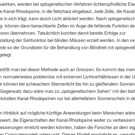
wirken, werden bei optogenetischen Verfahren lichtempfindliche Eiw
 Kanal-Rhodopsine, in die Netzhaut eingebaut. Jede Zelle, die Kanal
 in sich trägt, kann durch Licht aktiviert werden. Nach optogenetisc
g können dann benachbarte Zellen im Auge die fehlende Funktion de
oren übernehmen. Tatsächlich konnten damit bereits Erfolge zur
tellung der Sehfunktion bei blinden Mäusen erzielt werden. In den v
de so der Grundstein für die Behandlung von Blindheit mit optogene
elegt.
s stößt man bei dieser Methode auch an Grenzen. So kommt das men
 normalerweise problemlos mit extremen Lichtverhältnissen in der
wir können bei schwachem Sternenlicht bis hin zu gleißendem Sonne
 Gegensatz dazu wäre man zu „optogenetischem Sehen“ mit den bis
ickelten Kanal-Rhodopsinen nur bei allerhellstem Sonnenschein in d
 in Hinblick auf mögliche künftige Anwendungen beim Menschen wäre
wert, die Eigenschaften der Kanal-Rhodopsine weiter zu verbessern
besserungen erreicht werden könnten, haben die Forscher an dem ei
en Computermodell untersucht. Dieses Modell ermöglicht es, versch