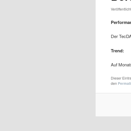
Veröffentlic
Performa
Der TecDA
Trend:
Auf Monats
Dieser Eint
den
Permal