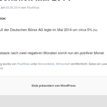
ht am
03.06.2014
von
PaulWutz
nce:
X der Deutschen Börse AG legte im Mai 2014 um circa 5% zu.
basis nach zwei negativen Monaten somit nun ein positiver Monat.
rag wurde von
PaulWutz
unter
Börsenblick
,
Wirtschaft
veröffentlicht. Setze ein Le
ink
.
Stolz präsentiert von WordPress