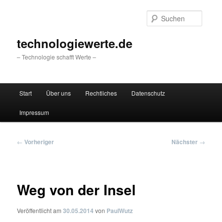
Zum
primären
Suche
Inhalt
springen
technologiewerte.de
– Technologie schafft Werte –
Hauptmenü
Start
Über uns
Rechtliches
Datenschutz
Impressum
Beitragsnavigation
←
Vorheriger
Nächster
→
Weg von der Insel
Veröffentlicht am
30.05.2014
von
PaulWutz