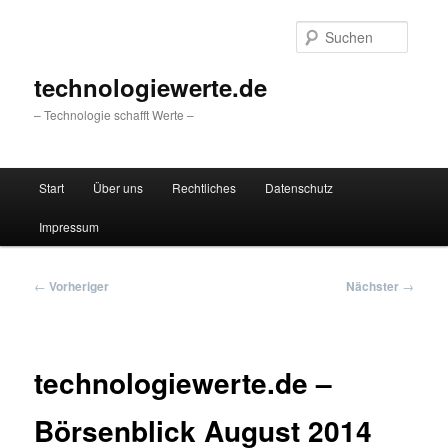
Zum
primären
Suche
Inhalt
springen
technologiewerte.de
– Technologie schafft Werte –
Hauptmenü
Start
Über uns
Rechtliches
Datenschutz
Impressum
Beitragsnavigation
←
Vorheriger
Nächster
→
technologiewerte.de –
Börsenblick August 2014