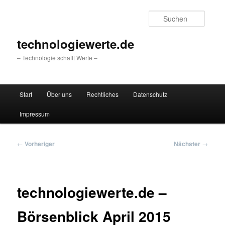
Zum
primären
Suche
Inhalt
springen
technologiewerte.de
– Technologie schafft Werte –
Hauptmenü
Start
Über uns
Rechtliches
Datenschutz
Impressum
Beitragsnavigation
←
Vorheriger
Nächster
→
technologiewerte.de –
Börsenblick April 2015