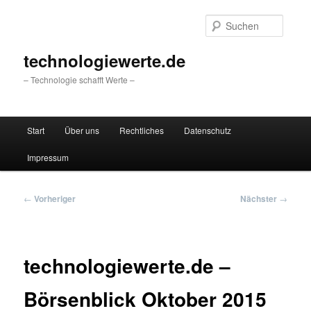
Zum
primären
Suche
Inhalt
springen
technologiewerte.de
– Technologie schafft Werte –
Hauptmenü
Start
Über uns
Rechtliches
Datenschutz
Impressum
Beitragsnavigation
←
Vorheriger
Nächster
→
technologiewerte.de –
Börsenblick Oktober 2015