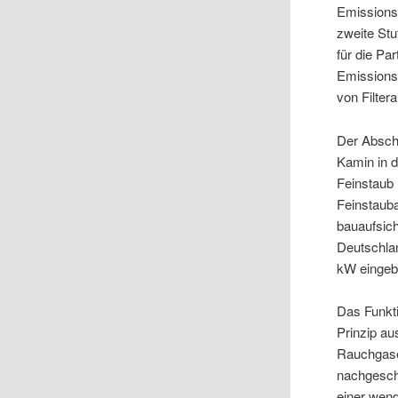
Emissionsq
zweite St
für die Pa
Emissions
von Filter
Der Absch
Kamin in 
Feinstaub 
Feinstaub
bauaufsich
Deutschla
kW eingeb
Das Funkti
Prinzip au
Rauchgases
nachgescha
einer wend