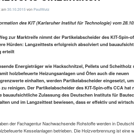
ht am
30.10.2015
von
PaulWutz
ormation des KIT (Karlsruher Institut für Technologie) vom 28.10
eg zur Marktreife nimmt der Partikelabscheider des KIT-Spin-o
ere Hürden: Langzeittests erfolgreich absolviert und bauaufsicht
 erteilt
ende Energieträger wie Hackschnitzel, Pellets und Scheitholz 
Damit holzbefeuerte Heizungsanlagen und Öfen auch die neuen
grenzwerte einhalten, werden Partikelabscheider eingesetzt, um
zu reinigen. Der Partikelabscheider des KIT-Spin-offs CCA hat 
e bauaufsichtliche Zulassung des Deutschen Instituts für Baute
halten und im Langzeittest bewiesen, dass er effektiv und wirtsch
ben der Fachagentur Nachwachsende Rohstoffe werden in Deutschl
lzbefeuerte Kesselanlagen betrieben. Die Holzverbrennung ist eine w