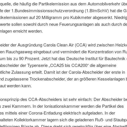
uelle, die häufig die Partikelemission aus dem Automobilverkehr übert
ufe der 1.Bundesimmissionsschutzverordnung (1.BImSchV) hat die 
rtikelemissionen auf 20 Milligramm pro Kubikmeter abgesenkt. Niedri
werte sollen sowohl durch neue Feuerungsanlagen als auch durch d
anlagen erreicht werden.
eider der Ausgründung Carola Clean Air (CCA) wird zwischen Heizk
den Rauchgasweg eingebaut und vermindert die Konzentration von R
um bis zu 90 Prozent. Jetzt hat das Deutsche Institut für Bautechnik
abscheider der Typenserie „CCA25 bis CCA200“ die allgemeine
tliche Zulassung erteilt. Damit ist der Carola-Abscheider der erste in
nd zugelassene Trockenabscheider, der an größeren Kesselanlagen 
aut werden kann.
onsprinzip des CCA-Abscheiders ist sehr einfach: Der Abscheider b
s zwei Kammern. In der Ionisationskammer werden die Partikel des
 mittels einer Corona-Entladung elektrisch aufgeladen. In der
lteten Kollektorkammer lagern sich die geladenen Ruß- und Staubpa
elförmigen Bürste ab. Diese dreht sich regelmäßig über eine Abstrei