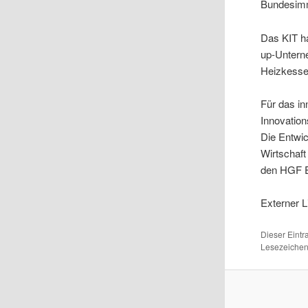
Bundesimm
Das KIT h
up-Untern
Heizkesse
Für das in
Innovatio
Die Entwi
Wirtschaft
den HGF En
Externer L
Dieser Eint
Lesezeichen