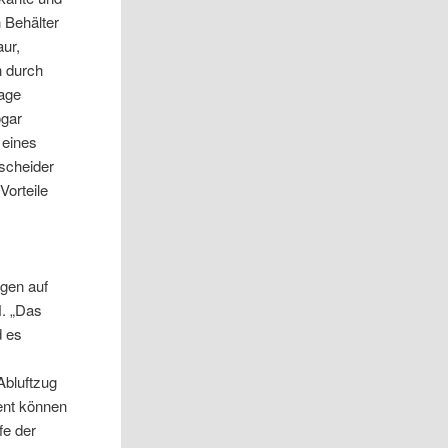
n Behälter
aur,
h durch
lage
ogar
 eines
bscheider
Vorteile
egen auf
H. „Das
d es
Abluftzug
zent können
fe der