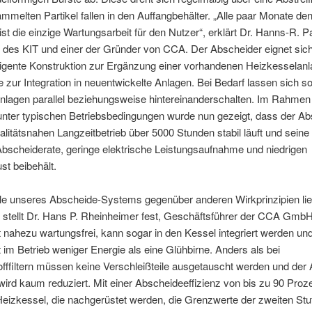
mmelten Partikel fallen in den Auffangbehälter. „Alle paar Monate de
 ist die einzige Wartungsarbeit für den Nutzer“, erklärt Dr. Hanns-R. P
r des KIT und einer der Gründer von CCA. Der Abscheider eignet sic
lligente Konstruktion zur Ergänzung einer vorhandenen Heizkesselan
 zur Integration in neuentwickelte Anlagen. Bei Bedarf lassen sich s
nlagen parallel beziehungsweise hintereinanderschalten. Im Rahmen
unter typischen Betriebsbedingungen wurde nun gezeigt, dass der A
alitätsnahen Langzeitbetrieb über 5000 Stunden stabil läuft und seine 
bscheiderate, geringe elektrische Leistungsaufnahme und niedrigen
st beibehält.
ile unseres Abscheide-Systems gegenüber anderen Wirkprinzipien li
 stellt Dr. Hans P. Rheinheimer fest, Geschäftsführer der CCA Gmb
 nahezu wartungsfrei, kann sogar in den Kessel integriert werden un
 im Betrieb weniger Energie als eine Glühbirne. Anders als bei
ffiltern müssen keine Verschleißteile ausgetauscht werden und der 
ird kaum reduziert. Mit einer Abscheideeffizienz von bis zu 90 Pro
izkessel, die nachgerüstet werden, die Grenzwerte der zweiten Stu