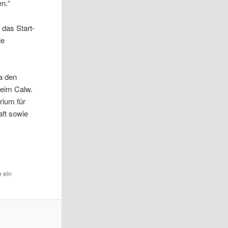
n.“
das Start-
ie
a den
heim Calw.
rium für
aft sowie
e ein