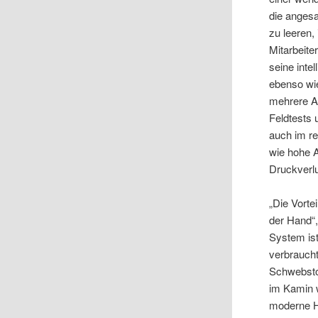
die angesa
zu leeren,
Mitarbeite
seine inte
ebenso wie
mehrere A
Feldtests 
auch im re
wie hohe A
Druckverlu
„Die Vorte
der Hand“,
System ist
verbraucht
Schwebstof
im Kamin w
moderne He