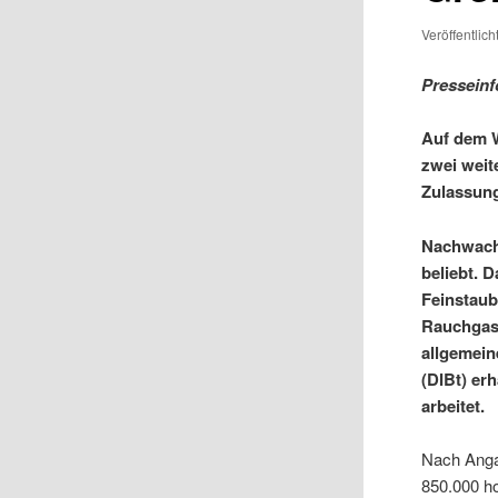
Veröffentlic
Presseinf
Auf dem W
zwei weit
Zulassung
Nachwachs
beliebt. 
Feinstaub
Rauchgas 
allgemein
(DIBt) er
arbeitet.
Nach Anga
850.000 ho