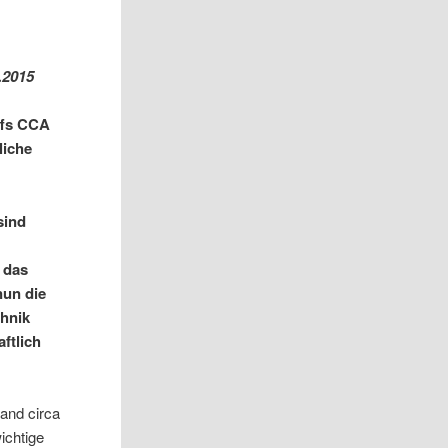
.2015
ffs CCA
liche
sind
 das
nun die
chnik
aftlich
and circa
ichtige