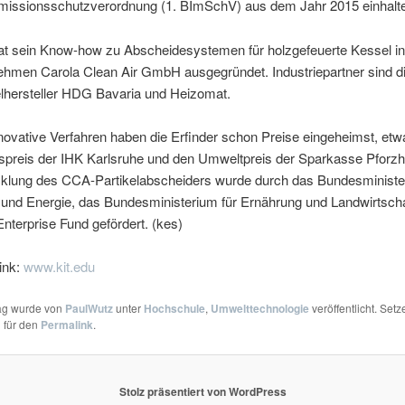
issionsschutzverordnung (1. BImSchV) aus dem Jahr 2015 einhalte
at sein Know-how zu Abscheidesystemen für holzgefeuerte Kessel in 
ehmen Carola Clean Air GmbH ausgegründet. Industriepartner sind d
lhersteller HDG Bavaria und Heizomat.
novative Verfahren haben die Erfinder schon Preise eingeheimst, etw
nspreis der IHK Karlsruhe und den Umweltpreis der Sparkasse Pforz
cklung des CCA-Partikelabscheiders wurde durch das Bundesministe
 und Energie, das Bundesministerium für Ernährung und Landwirtsch
terprise Fund gefördert. (kes)
ink:
www.kit.edu
rag wurde von
PaulWutz
unter
Hochschule
,
Umwelttechnologie
veröffentlicht. Setz
 für den
Permalink
.
Stolz präsentiert von WordPress