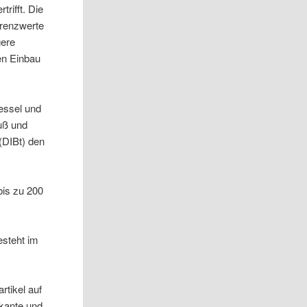
rifft. Die
Grenzwerte
gere
en Einbau
essel und
uß und
 (DIBt) den
bis zu 200
esteht im
rtikel auf
fkante und