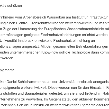
ektiv schützen
inkmeier vom Arbeitsbereich Wasserbau am Institut für Infrastruktur 
ung einen Elektro-Fischschutzseilrechen weiterentwickeln und markt
m Zuge der Umsetzung der Europäischen Wasserrahmenrichtlinie m
erkraftanlagen geeignete Fischschutzeinrichtungen errichtet werden
 Universität Innsbruck entwickelte Fischschutzeinrichtung an
tionsanlagen umgesetzt. Mit den gesammelten Betriebserfahrunge
enden unternehmerischen Know-how soll die Technologie dann komme
t werden.
pigmente
ker Daniel Schildhammer hat an der Universität Innsbruck anorganis
onspigmente weiterentwickelt. Diese werden nun für den Einsatz in F
unststoffen und Baumaterialien getestet, um sie anschließend im Ra
nternehmens zu verwerten. Im Gegensatz zu den aktuellen kommerz
zeichnen sich die in Innsbruck weiterentwickelten Pigmente dadurch