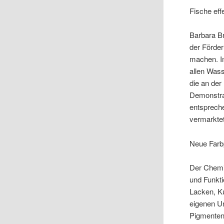
Fische eff
Barbara Br
der Förder
machen. I
allen Wass
die an der
Demonstra
entsprech
vermarkte
Neue Farb
Der Chemi
und Funkti
Lacken, K
eigenen U
Pigmenten 