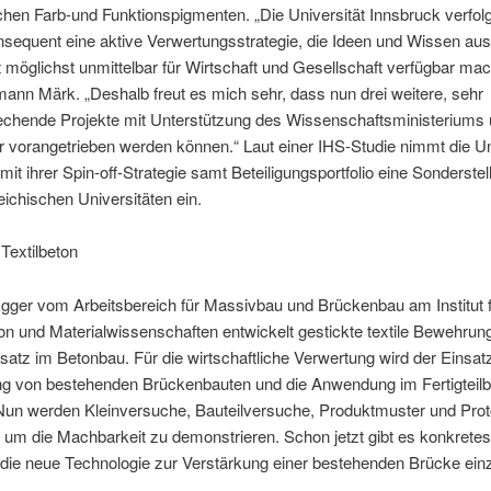
hen Farb-und Funktionspigmenten. „Die Universität Innsbruck verfolg
sequent eine aktive Verwertungsstrategie, die Ideen und Wissen aus
t möglichst unmittelbar für Wirtschaft und Gesellschaft verfügbar mac
mann Märk. „Deshalb freut es mich sehr, dass nun drei weitere, sehr
rechende Projekte mit Unterstützung des Wissenschaftsministeriums 
 vorangetrieben werden können.“ Laut einer IHS-Studie nimmt die Un
mit ihrer Spin-off-Strategie samt Beteiligungsportfolio eine Sonderstel
eichischen Universitäten ein.
Textilbeton
gger vom Arbeitsbereich für Massivbau und Brückenbau am Institut 
on und Materialwissenschaften entwickelt gestickte textile Bewehrun
nsatz im Betonbau. Für die wirtschaftliche Verwertung wird der Einsatz
ng von bestehenden Brückenbauten und die Anwendung im Fertigteil
 Nun werden Kleinversuche, Bauteilversuche, Produktmuster und Pro
, um die Machbarkeit zu demonstrieren. Schon jetzt gibt es konkrete
 die neue Technologie zur Verstärkung einer bestehenden Brücke ein