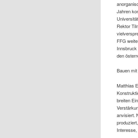
anorganisc
Jahren kon
Universitä
Rektor Til
vielversp
FFG weiter
Innsbruck 
den österr
Bauen mit 
Matthias E
Konstrukti
breiten Ei
Verstärku
anvisiert.
produziert
Interesse,