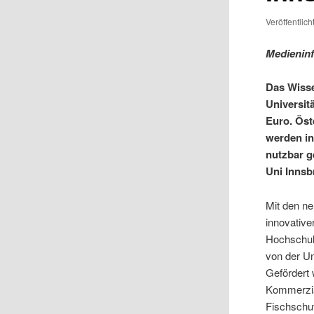
Veröffentlic
Medieninf
Das Wisse
Universit
Euro. Öst
werden in
nutzbar g
Uni Innsb
Mit den ne
innovative
Hochschul
von der Un
Gefördert
Kommerzial
Fischschut