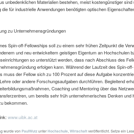
us unbedenklichen Materialien bestehen, meist kostengünstiger sind
ig die für industrielle Anwendungen benötigten optischen Eigenschafte
.
rung zu Unternehmensgründungen
eines Spin-off-Fellowships soll zu einem sehr frühen Zeitpunkt die Ver
ndenem und neu entwickeltem geistigen Eigentum an Hochschulen b
seinrichtungen so unterstützt werden, dass nach Abschluss des Fel
rnehmensgründung erfolgen kann. Während der Laufzeit des Spin-off-
s muss der Fellow sich zu 100 Prozent auf diese Aufgabe konzentri
 Lehre oder andere Forschungsaufgaben durchführen. Begleitend erha
eiterbildungsmaßnahmen, Coaching und Mentoring über das Netzwe
ansferzentren, um bereits sehr früh unternehmerisches Denken und
t zu bekommen.
ink:
www.uibk.ac.at
rag wurde von
PaulWutz
unter
Hochschule
,
Wirtschaft
veröffentlicht. Setze ein Les