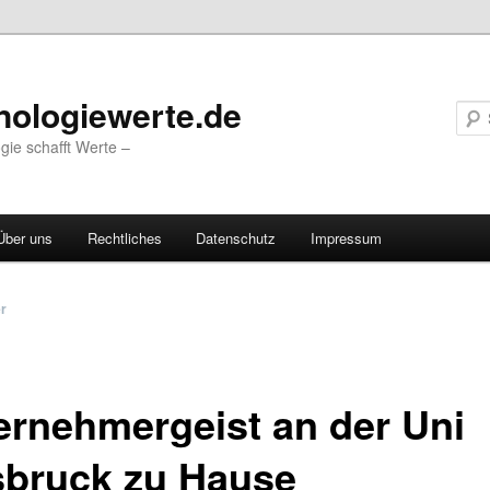
nologiewerte.de
gie schafft Werte –
Über uns
Rechtliches
Datenschutz
Impressum
vigation
er
ernehmergeist an der Uni
sbruck zu Hause