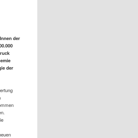
Innen der
00.000
bruck
hemie
gie der
wertung
n
 kommen
en.
ie
 neuen