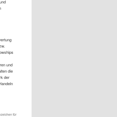
 und
n
wertung
zw.
lowships
eren und
lten die
rk der
 Handeln
ezeichen für