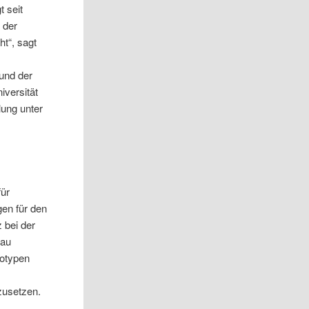
t seit
 der
ht“, sagt
und der
iversität
lung unter
für
gen für den
 bei der
bau
totypen
s
zusetzen.