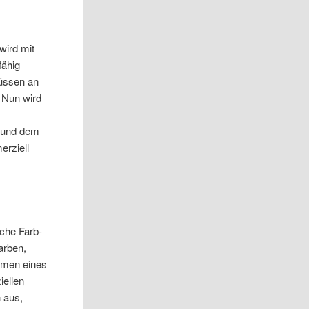
wird mit
fähig
üssen an
. Nun wird
n und dem
rziell
che Farb-
arben,
hmen eines
iellen
 aus,