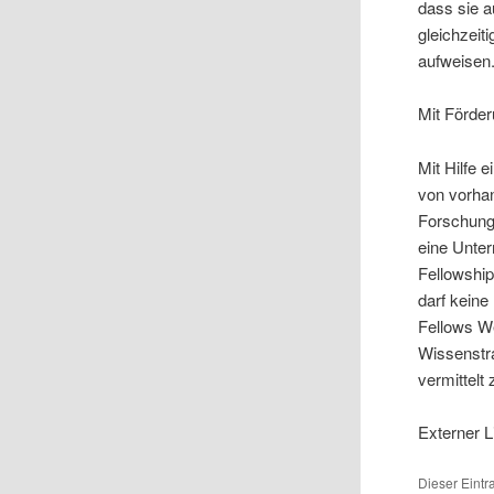
dass sie a
gleichzeit
aufweisen
Mit Förde
Mit Hilfe 
von vorha
Forschung
eine Unte
Fellowship
darf keine
Fellows W
Wissenstr
vermittel
Externer L
Dieser Eint