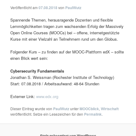
Veröffentlicht am
07.08.2018
von
PaulWutz
Spannende Themen, herausragende Dozenten und flexible
Lernmöglichkeiten tragen zum wachsenden Erfolg der Massively
Open Online Courses (MOOCs) bei – offene, internetgestützte
Kurse mit einer Vielzahl an Teilnehmern rund um den Globus.
Folgender Kurs – zu finden auf der MOOC-Plattform edX – sollte
einen Blick wert sein:
Cybersecurity Fundamentals
Jonathan S. Weissman (Rochester Institute of Technology)
Start: 07.08.2018 / Arbeitsaufwand: 48-64 Stunden
Externer Link:
www.edx.org
Dieser Eintrag wurde von
PaulWutz
unter
MOOCblick
,
Wirtschaft
veröffentlicht. Setze ein Lesezeichen für den
Permalink
.
Stolz präsentiert von WordPress