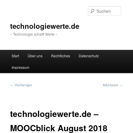
Zum
primären
Suche
Inhalt
springen
technologiewerte.de
– Technologie schafft Werte –
Hauptmenü
Start
Über uns
Rechtliches
Datenschutz
Impressum
Beitragsnavigation
←
Vorheriger
Nächster
→
technologiewerte.de –
MOOCblick August 2018