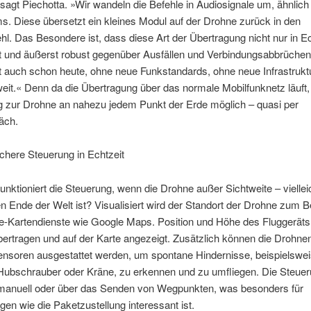
agt Piechotta. »Wir wandeln die Befehle in Audiosignale um, ähnlich 
. Diese übersetzt ein kleines Modul auf der Drohne zurück in den
hl. Das Besondere ist, dass diese Art der Übertragung nicht nur in Ec
rt und äußerst robust gegenüber Ausfällen und Verbindungsabbrüchen 
rt auch schon heute, ohne neue Funkstandards, ohne neue Infrastrukt
eit.« Denn da die Übertragung über das normale Mobilfunknetz läuft, 
g zur Drohne an nahezu jedem Punkt der Erde möglich – quasi per
äch.
chere Steuerung in Echtzeit
unktioniert die Steuerung, wenn die Drohne außer Sichtweite – viellei
 Ende der Welt ist? Visualisiert wird der Standort der Drohne zum Be
ne-Kartendienste wie Google Maps. Position und Höhe des Fluggeräts
bertragen und auf der Karte angezeigt. Zusätzlich können die Drohne
ensoren ausgestattet werden, um spontane Hindernisse, beispielswe
Hubschrauber oder Kräne, zu erkennen und zu umfliegen. Die Steueru
manuell oder über das Senden von Wegpunkten, was besonders für
n wie die Paketzustellung interessant ist.