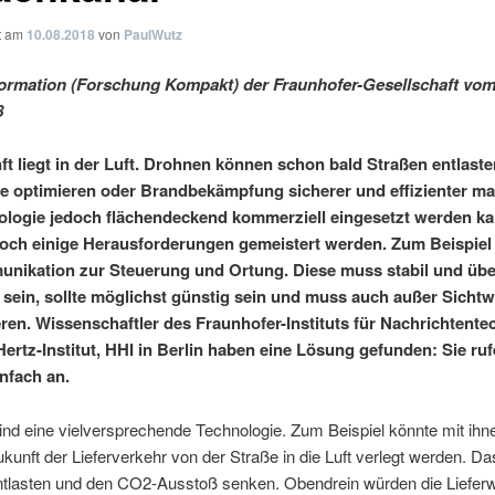
ht am
10.08.2018
von
PaulWutz
ormation (Forschung Kompakt) der Fraunhofer-Gesellschaft vo
8
ft liegt in der Luft. Drohnen können schon bald Straßen entlaste
e optimieren oder Brandbekämpfung sicherer und effizienter ma
ologie jedoch flächendeckend kommerziell eingesetzt werden ka
ch einige Herausforderungen gemeistert werden. Zum Beispiel 
nikation zur Steuerung und Ortung. Diese muss stabil und übe
 sein, sollte möglichst günstig sein und muss auch außer Sichtw
eren. Wissenschaftler des Fraunhofer-Instituts für Nachrichtente
Hertz-Institut, HHI in Berlin haben eine Lösung gefunden: Sie ruf
nfach an.
nd eine vielversprechende Technologie. Zum Beispiel könnte mit ih
ukunft der Lieferverkehr von der Straße in die Luft verlegt werden. D
ntlasten und den CO2-Ausstoß senken. Obendrein würden die Liefer