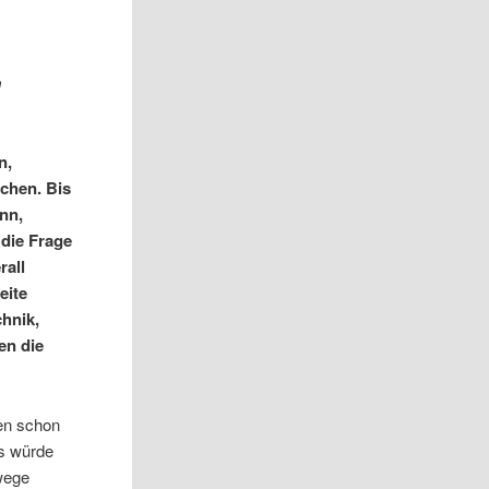
m
n,
chen. Bis
nn,
die Frage
rall
eite
chnik,
en die
nen schon
as würde
wege