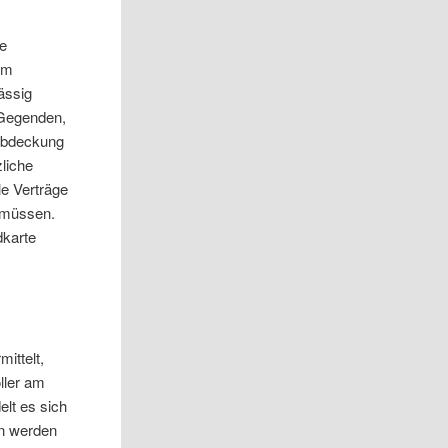
ie
 im
ässig
 Gegenden,
zabdeckung
liche
le Verträge
n müssen.
dkarte
ittelt,
ller am
elt es sich
en werden