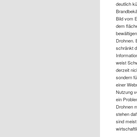
deutlich k
Brandbekä
Bild vom E
dem fläch
bewältige
Drohnen. B
schränkt 
Informatio
weist Sch
derzeit ni
sondern fü
einer Webs
Nutzung v
ein Proble
Drohnen mi
stehen da
sind meist
wirtschaftl