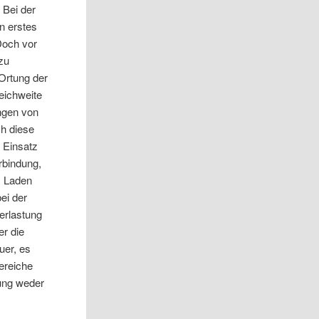
 Bei der
n erstes
 Doch vor
zu
Ortung der
eichweite
ngen von
ch diese
 Einsatz
erbindung,
m Laden
ei der
erlastung
er die
uer, es
ereiche
sung weder