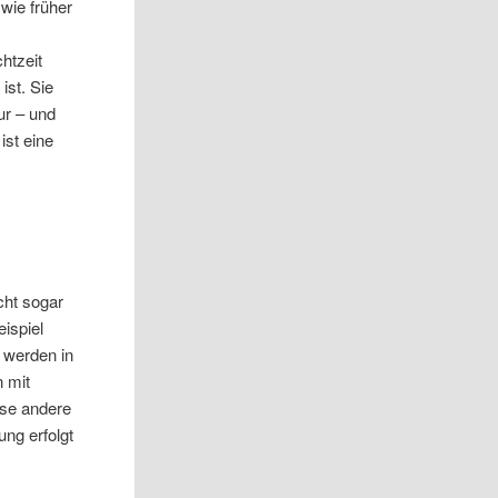
wie früher
htzeit
ist. Sie
ur – und
ist eine
cht sogar
ispiel
 werden in
n mit
ise andere
ng erfolgt