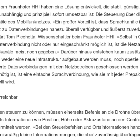
om Fraunhofer HHI haben eine Lösung entwickelt, die stabil, günstig,
unabhängig und prinzipiell sofort umsetzbar ist: Die Steuerung über d
le des Mobilfunknetzes. »Ein großer Vorteil ist, dass Sprachkanäle
 zu Datenverbindungen nahezu überall verfügbar und äußerst zuverl
lärt Tom Piechotta, Wissenschaftler beim Fraunhofer HHI. »Selbst in
tenverbindung nicht oder nur eingeschränkt möglich ist, ist die Net
hkanäle meist noch gegeben.« Darüber hinaus entstehen kaum zusätz
 weder eine neue Infrastruktur aufgebaut werden muss, noch speziel
sierte Datenverbindungen mit den Netzbetreibern geschlossen werde
nötig ist, ist eine einfache Sprachverbindung, wie sie mit jeder Prepai
llt wird.
rreichbar
 steuern zu können, müssen einerseits Befehle an die Drohne überm
ts Informationen wie Position, Höhe oder Akkuzustand an den Contro
mittelt werden. »Bei den Steuerbefehlen und Ortsinformationen hand
nismäßig kleine Informationsmengen, die aber zuverlässig übertrag