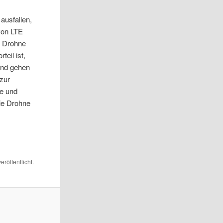
ausfallen,
von LTE
e Drohne
teil ist,
und gehen
 zur
ge und
ie Drohne
eröffentlicht.