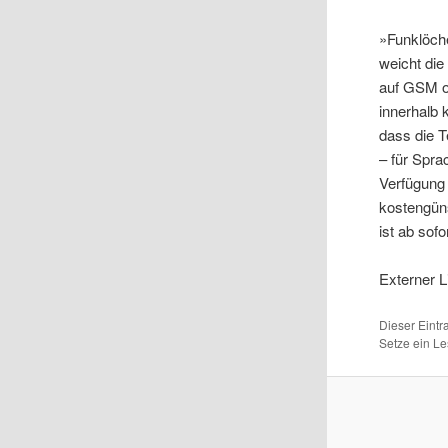
»Funklöche
weicht die
auf GSM od
innerhalb 
dass die 
– für Spra
Verfügung 
kostengün
ist ab sof
Externer L
Dieser Eint
Setze ein L