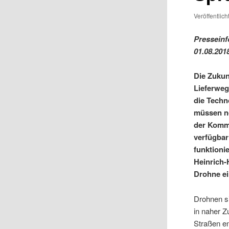
Veröffentlic
Presseinf
01.08.201
Die Zukun
Lieferweg
die Techn
müssen no
der Kommu
verfügbar
funktioni
Heinrich-
Drohne ei
Drohnen si
in naher Z
Straßen e