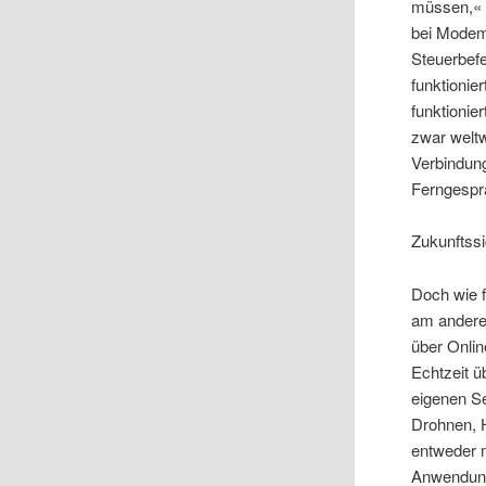
müssen,« s
bei Modems
Steuerbefe
funktionie
funktionie
zwar weltw
Verbindun
Ferngespr
Zukunftssi
Doch wie f
am anderen
über Onli
Echtzeit ü
eigenen S
Drohnen, 
entweder 
Anwendunge