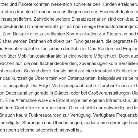
ürzer und Pakete könnten wesentlich schneller den Kunden erreichen.
mpfung könnten Drohnen voraus fliegen und den Feuerwehrleuten ei
insatzort liefern. Zahlreiche weitere Einsatzszenarien sind denkbar.
endeckenden Drohneneinsatz gilt es noch einige Herausforderungen 
n. Zum Beispiel eine zuverlässige Kommunikation zur Steuerung und 
isher werden Drohnen oft direkt per Funk gesteuert, die begrenzte R
die Einsatzmöglichkeiten jedoch deutlich ein. Das Senden und Empfa
nen über Mobilfunkdatenkanäle ist eine weitere Möglichkeit. Doch au
wächen auf, die den flächendeckenden, zuverlässigen kommerziellen
cht erlauben. So sind diese Kanäle nicht auf eine konstante Echtzeitv
r das kurzzeitige Übermitteln von Datenpaketen, beispielsweise bei
ite, ausgelegt. Die Folge: Verbindungsabbrüche. Darüber hinaus ist b
on Datenkanälen gerade in Städten oder bei Großveranstaltungen Üb
m. Eine Alternative wäre die Errichtung einer eigenen Infrastruktur, üb
t dem Controller kommunizieren. Dies ist nicht nur aufwändig und te
für auch kaum Funkressourcen zur Verfügung. Verfügbare Frequenzb
 anfällig für Störungen und Überlastungen, sodass eine derartige Lö
ich noch sicherheitstechnisch sinnvoll ist.