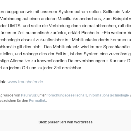
rn begegnen wir mit unserem System extrem selten. Sollte ein Netz 
 Verbindung auf einen anderen Mobilfunkstandard aus, zum Beispiel 
er UMTS, und sollte die Verbindung doch einmal abbrechen, ruft di
kürzester Zeit automatisch zurück«, erklärt Piechotta. »Ein weiterer Vor
Technologie absolut zukunftssicher ist: Mobilfunkstandards kommen 
chkanäle gilt dies nicht. Das Mobilfunknetz wird immer Sprachkanäle
stellen, und solange dies der Fall ist, ist das System eine zuverlässi
stige Alternative zu konventionellen Datenverbindungen.« Kurzum: D
ort an jedem Ort und zu jeder Zeit erreichbar.
ink:
www.fraunhofer.de
rag wurde von
PaulWutz
unter
Forschungsgesellschaft
,
Informationstechnologie
v
esezeichen für den
Permalink
.
Stolz präsentiert von WordPress