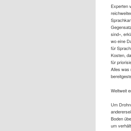
Experten v
reichweite
Sprachkanä
Gegensatz
sind«, erk
wo eine Da
für Sprac
Kosten, da
für priori
Alles was 
bereitgeste
Weltweit e
Um Drohnen
anderersei
Boden über
um verhält