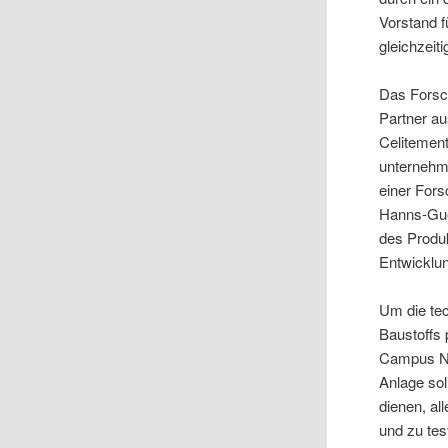
Vorstand 
gleichzeiti
Das Forsc
Partner a
Celitemen
unternehm
einer Fors
Hanns-Guen
des Produk
Entwicklun
Um die te
Baustoffs
Campus No
Anlage sol
dienen, al
und zu tes