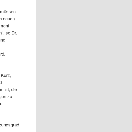
 müssen.
ch neuen
ement
“, so Dr.
und
d
rd.
 Kurz,
d
 ist, die
gen zu
ve
tzungsgrad