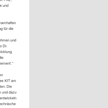
he und
 namhaften
 für die
nehmen und
o Dr.
wicklung
die
tement‘.“
en
des KIT am
ten. Die
en und dazu
 entwickeln
technische