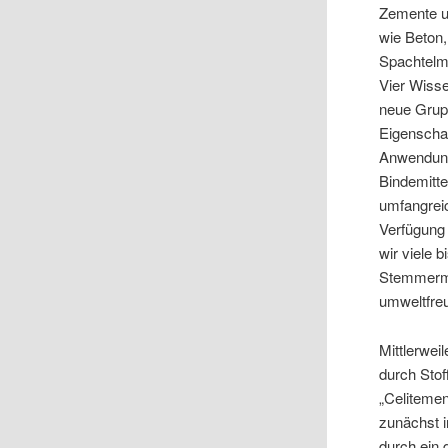
Zemente un
wie Beton
Spachtelm
Vier Wisse
neue Grupp
Eigenschaf
Anwendung
Bindemitte
umfangrei
Verfügung
wir viele 
Stemmerma
umweltfreu
Mittlerwe
durch Stof
„Celitemen
zunächst 
durch ein 