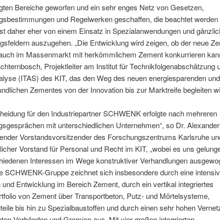
igten Bereiche geworfen und ein sehr enges Netz von Gesetzen,
gsbestimmungen und Regelwerken geschaffen, die beachtet werden
ist daher eher von einem Einsatz in Spezialanwendungen und gänzli
sfeldern auszugehen. „Die Entwicklung wird zeigen, ob der neue Z
ig auch im Massenmarkt mit herkömmlichem Zement konkurrieren kann
chternbosch, Projektleiter am Institut für Technikfolgenabschätzung 
lyse (ITAS) des KIT, das den Weg des neuen energiesparenden un
ndlichen Zementes von der Innovation bis zur Marktreife begleiten wi
cheidung für den Industriepartner SCHWENK erfolgte nach mehreren
gsgesprächen mit unterschiedlichen Unternehmen“, so Dr. Alexander
retender Vorstandsvorsitzender des Forschungszentrums Karlsruhe un
licher Vorstand für Personal und Recht im KIT, „wobei es uns gelungen
schiedenen Interessen im Wege konstruktiver Verhandlungen ausgewo
Die SCHWENK-Gruppe zeichnet sich insbesondere durch eine intensi
und Entwicklung im Bereich Zement, durch ein vertikal integriertes
tfolio von Zement über Transportbeton, Putz- und Mörtelsysteme,
gteile bis hin zu Spezialbaustoffen und durch einen sehr hohen Verne
nten Verbänden und Gremien aus. Mit vier großen integrierten