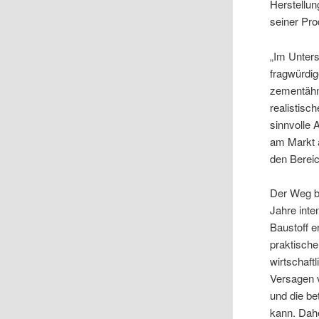
Herstellun
seiner Pro
„Im Unters
fragwürdig
zementähnl
realistisc
sinnvolle 
am Markt a
den Bereic
Der Weg bi
Jahre inte
Baustoff e
praktische
wirtschaft
Versagen 
und die b
kann. Dah