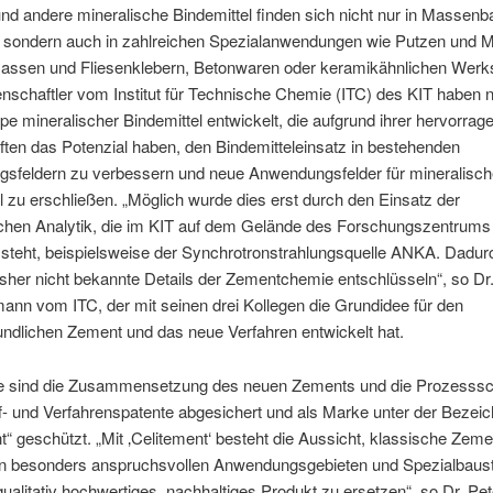
d andere mineralische Bindemittel finden sich nicht nur in Massenb
, sondern auch in zahlreichen Spezialanwendungen wie Putzen und M
assen und Fliesenklebern, Betonwaren oder keramikähnlichen Werks
nschaftler vom Institut für Technische Chemie (ITC) des KIT haben 
e mineralischer Bindemittel entwickelt, die aufgrund ihrer hervorra
ten das Potenzial haben, den Bindemitteleinsatz in bestehenden
sfeldern zu verbessern und neue Anwendungsfelder für mineralisc
l zu erschließen. „Möglich wurde dies erst durch den Einsatz der
chen Analytik, die im KIT auf dem Gelände des Forschungszentrums
 steht, beispielsweise der Synchrotronstrahlungsquelle ANKA. Dadur
bisher nicht bekannte Details der Zementchemie entschlüsseln“, so Dr
nn vom ITC, der mit seinen drei Kollegen die Grundidee für den
ndlichen Zement und das neue Verfahren entwickelt hat.
ile sind die Zusammensetzung des neuen Zements und die Prozesssch
f- und Verfahrenspatente abgesichert und als Marke unter der Bezei
t“ geschützt. „Mit ‚Celitement‘ besteht die Aussicht, klassische Zem
in besonders anspruchsvollen Anwendungsgebieten und Spezialbaust
qualitativ hochwertiges, nachhaltiges Produkt zu ersetzen“, so Dr. Pete