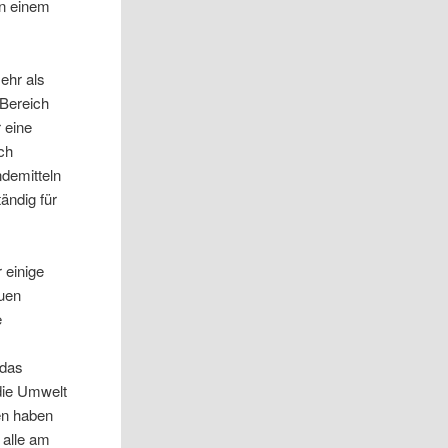
an einem
ehr als
 Bereich
r eine
sch
ndemitteln
ändig für
 einige
euen
e
m
 das
die Umwelt
en haben
 alle am