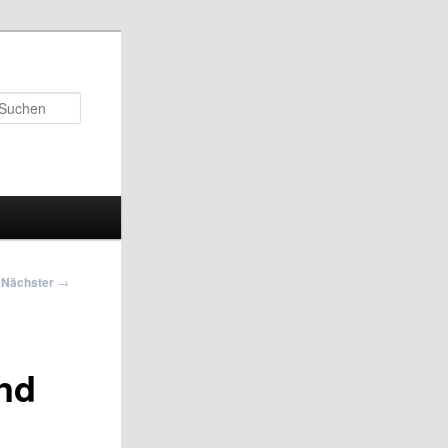
Suchen
Nächster
→
nd