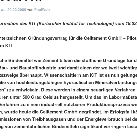
ht am
20.02.2009
von
PaulWutz
ormation des KIT (Karlsruher Institut für Technologie) vom 19.02
nterzeichnen Gründungsvertrag für die Celitement GmbH – Pilo
am KIT
che Bindemittel wie Zement bilden die stoffliche Grundlage für d
au- und Baustoffindustrie und damit einen der weltweit wichtig
tszweige überhaupt. Wissenschaftlern am KIT ist es nun gelunge
lie von hochleistungsfähigen hydraulischen Mineralverbindung
n“) zu entwickeln. Diese werden in einem neuartigen Verfahren 
ren unter 500 Grad Celsius hergestellt. Um das im Labormaßst
Verfahren zu einem industriell nutzbaren Produktionsprozess we
n, wurde heute die Celitement GmbH gegründet. Im Erfolgsfall 
Emissionen von Treibhausgasen und der Energieverbrauch bei d
ng von zementähnlichen Bindemitteln signifikant verringern lass