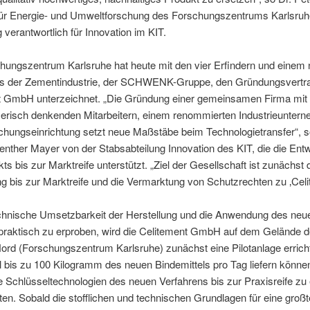
für Energie- und Umweltforschung des Forschungszentrums Karlsru
g verantwortlich für Innovation im KIT.
hungszentrum Karlsruhe hat heute mit den vier Erfindern und einem
us der Zementindustrie, der SCHWENK-Gruppe, den Gründungsvertrag
t GmbH unterzeichnet. „Die Gründung einer gemeinsamen Firma mit
erisch denkenden Mitarbeitern, einem renommierten Industrieunter
chungseinrichtung setzt neue Maßstäbe beim Technologietransfer“, s
ther Mayer von der Stabsabteilung Innovation des KIT, die die Ent
ts bis zur Marktreife unterstützt. „Ziel der Gesellschaft ist zunächst 
g bis zur Marktreife und die Vermarktung von Schutzrechten zu ‚Celi
chnische Umsetzbarkeit der Herstellung und die Anwendung des neu
 praktisch zu erproben, wird die Celitement GmbH auf dem Gelände 
rd (Forschungszentrum Karlsruhe) zunächst eine Pilotanlage errich
l bis zu 100 Kilogramm des neuen Bindemittels pro Tag liefern könn
le Schlüsseltechnologien des neuen Verfahrens bis zur Praxisreife zu
ten. Sobald die stofflichen und technischen Grundlagen für eine groß