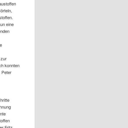
austoffen
örteln,
toffen.
nun eine
genden
he
 zur
ch konnten
. Peter
ritte
chnung
ente
offen
r Fritz,