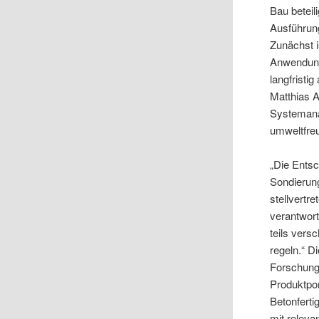
Bau beteil
Ausführun
Zunächst 
Anwendung
langfrist
Matthias A
Systemana
umweltfreu
„Die Ents
Sondierun
stellvert
verantwort
teils ver
regeln.“ 
Forschung 
Produktpor
Betonferti
mit releva