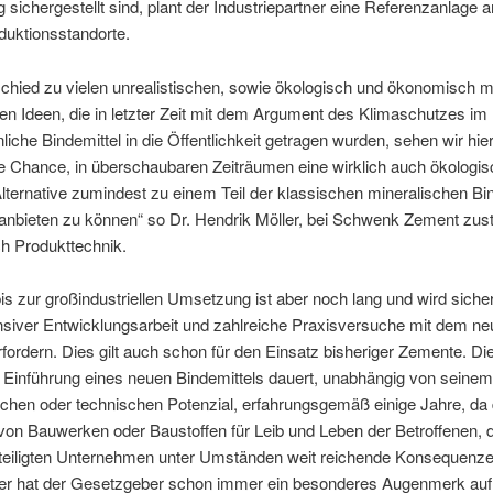
g sichergestellt sind, plant der Industriepartner eine Referenzanlage 
duktionsstandorte.
chied zu vielen unrealistischen, sowie ökologisch und ökonomisch m
en Ideen, die in letzter Zeit mit dem Argument des Klimaschutzes im
iche Bindemittel in die Öffentlichkeit getragen wurden, sehen wir hie
he Chance, in überschaubaren Zeiträumen eine wirklich auch ökologi
Alternative zumindest zu einem Teil der klassischen mineralischen Bi
nbieten zu können“ so Dr. Hendrik Möller, bei Schwenk Zement zust
h Produkttechnik.
s zur großindustriellen Umsetzung ist aber noch lang und wird sicher
nsiver Entwicklungsarbeit und zahlreiche Praxisversuche mit dem n
rfordern. Dies gilt auch schon für den Einsatz bisheriger Zemente. Di
 Einführung eines neuen Bindemittels dauert, unabhängig von seine
lichen oder technischen Potenzial, erfahrungsgemäß einige Jahre, da
von Bauwerken oder Baustoffen für Leib und Leben der Betroffenen, 
eteiligten Unternehmen unter Umständen weit reichende Konsequenz
er hat der Gesetzgeber schon immer ein besonderes Augenmerk auf