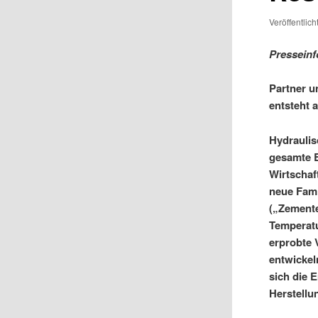
Veröffentlic
Presseinf
Partner u
entsteht 
Hydraulis
gesamte B
Wirtschaf
neue Fami
(„Zemente
Temperatu
erprobte 
entwickel
sich die 
Herstellu