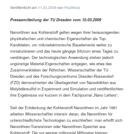
Veröffentlicht am
11.03.2009
von
PaulWutz
Pressemitteilung der TU Dresden vom 10.03.2009
Nanoröhren aus Kohlenstoff gelten wegen ihrer herausragenden
physikalischen und chemischen Eigenschaften als Top-
Kandidaten, um mikroelektronische Bauelemente weiter zu
miniaturisieren und das heute gängige Silizium eines Tages zu
verdrängen. Der technologischen Anwendung stehen jedoch
ungünstige Material-Eigenschaften entgegen, wie etwa das
Zusammenkleben der Röhrchen. Wissenschaftler der TU
Dresden und des Forschungszentrums Dresden-Rossendorf
(FZD) demonstrierten die Überlegenheit von Nanodrähten aus
Molybdänsulfid in Experiment und Simulation und veröffentlichten
ihre Ergebnisse vor kurzem in dem Fachjournal „Nano Letters“.
Seit der Entdeckung der Kohlenstoff-Nanoröhren im Jahr 1991
arbeiten Wissenschaftler intensiv daran, die Nanoröhren für
unterschiedlichste Technologien zu erschließen: man erhofft sich
Nanoröhren-Transistoren oder Nanoröhren-Speicher aus
Kohlenstoff. Die nur wenige millionstel Millimeter kleinen