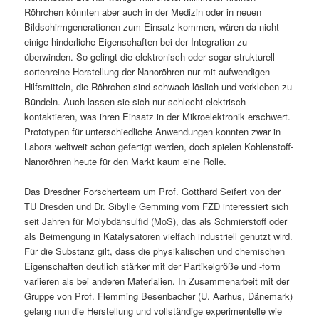
Röhrchen könnten aber auch in der Medizin oder in neuen
Bildschirmgenerationen zum Einsatz kommen, wären da nicht
einige hinderliche Eigenschaften bei der Integration zu
überwinden. So gelingt die elektronisch oder sogar strukturell
sortenreine Herstellung der Nanoröhren nur mit aufwendigen
Hilfsmitteln, die Röhrchen sind schwach löslich und verkleben zu
Bündeln. Auch lassen sie sich nur schlecht elektrisch
kontaktieren, was ihren Einsatz in der Mikroelektronik erschwert.
Prototypen für unterschiedliche Anwendungen konnten zwar in
Labors weltweit schon gefertigt werden, doch spielen Kohlenstoff-
Nanoröhren heute für den Markt kaum eine Rolle.
Das Dresdner Forscherteam um Prof. Gotthard Seifert von der
TU Dresden und Dr. Sibylle Gemming vom FZD interessiert sich
seit Jahren für Molybdänsulfid (MoS), das als Schmierstoff oder
als Beimengung in Katalysatoren vielfach industriell genutzt wird.
Für die Substanz gilt, dass die physikalischen und chemischen
Eigenschaften deutlich stärker mit der Partikelgröße und -form
variieren als bei anderen Materialien. In Zusammenarbeit mit der
Gruppe von Prof. Flemming Besenbacher (U. Aarhus, Dänemark)
gelang nun die Herstellung und vollständige experimentelle wie