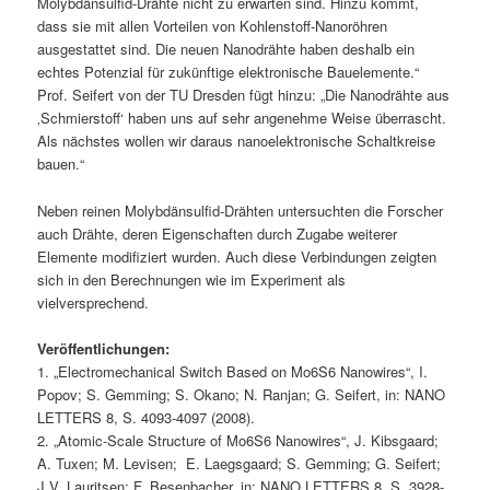
Molybdänsulfid-Drähte nicht zu erwarten sind. Hinzu kommt,
dass sie mit allen Vorteilen von Kohlenstoff-Nanoröhren
ausgestattet sind. Die neuen Nanodrähte haben deshalb ein
echtes Potenzial für zukünftige elektronische Bauelemente.“
Prof. Seifert von der TU Dresden fügt hinzu: „Die Nanodrähte aus
‚Schmierstoff‘ haben uns auf sehr angenehme Weise überrascht.
Als nächstes wollen wir daraus nanoelektronische Schaltkreise
bauen.“
Neben reinen Molybdänsulfid-Drähten untersuchten die Forscher
auch Drähte, deren Eigenschaften durch Zugabe weiterer
Elemente modifiziert wurden. Auch diese Verbindungen zeigten
sich in den Berechnungen wie im Experiment als
vielversprechend.
Veröffentlichungen:
1. „Electromechanical Switch Based on Mo6S6 Nanowires“, I.
Popov; S. Gemming; S. Okano; N. Ranjan; G. Seifert, in: NANO
LETTERS 8, S. 4093-4097 (2008).
2. „Atomic-Scale Structure of Mo6S6 Nanowires“, J. Kibsgaard;
A. Tuxen; M. Levisen; E. Laegsgaard; S. Gemming; G. Seifert;
J.V. Lauritsen; F. Besenbacher, in: NANO LETTERS 8, S. 3928-