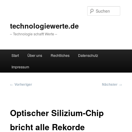
Zum
primären
Suche
Inhalt
springen
technologiewerte.de
– Technologie schafft Werte –
Hauptmenü
Start
Über uns
Rechtliches
Datenschutz
Impressum
Beitragsnavigation
←
Vorheriger
Nächster
→
Optischer Silizium-Chip
bricht alle Rekorde