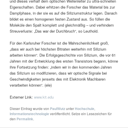
und dieses verhalf dem optischen Wellenleiter zu ultra-schnellen
Eigenschaften. Dabei erhitzen die Forscher das Material bis zur
Dampfphase, in der sie es auf die Siliziumstruktur legen. Danach
bildet es einen homogenen festen Zustand aus. So füllen die
Moleküle den Spalt komplett und gleichmäßig – und verhindern
Streuverluste: „Das war der Durchbruch“, so Leuthold.
Für den Karlsruher Forscher ist die Wahrscheinlichkeit groß,
„dass wir auch bei höchsten Bitraten weiterhin mit Silizium
arbeiten können“. Die Erfolgsgeschichte von Silizium, die vor 61
Jahren mit der Entwicklung des ersten Transistors begann, könne
ihre Fortsetzung finden: „indem wir in den kommenden Jahren
das Silizium so modifizieren, dass wir optische Signale bei
Geschwindigkeiten jenseits des mit Elektronik Machbaren
verarbeiten können“. (ele)
Externer Link:
www.kit.edu
Dieser Eintrag wurde von
PaulWutz
unter
Hochschule
,
Informationstechnologie
veröffentlicht. Setze ein Lesezeichen für
den
Permalink
.