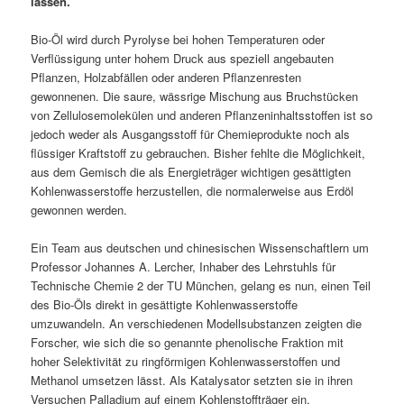
lassen.
Bio-Öl wird durch Pyrolyse bei hohen Temperaturen oder
Verflüssigung unter hohem Druck aus speziell angebauten
Pflanzen, Holzabfällen oder anderen Pflanzenresten
gewonnenen. Die saure, wässrige Mischung aus Bruchstücken
von Zellulosemolekülen und anderen Pflanzeninhaltsstoffen ist so
jedoch weder als Ausgangsstoff für Chemieprodukte noch als
flüssiger Kraftstoff zu gebrauchen. Bisher fehlte die Möglichkeit,
aus dem Gemisch die als Energieträger wichtigen gesättigten
Kohlenwasserstoffe herzustellen, die normalerweise aus Erdöl
gewonnen werden.
Ein Team aus deutschen und chinesischen Wissenschaftlern um
Professor Johannes A. Lercher, Inhaber des Lehrstuhls für
Technische Chemie 2 der TU München, gelang es nun, einen Teil
des Bio-Öls direkt in gesättigte Kohlenwasserstoffe
umzuwandeln. An verschiedenen Modellsubstanzen zeigten die
Forscher, wie sich die so genannte phenolische Fraktion mit
hoher Selektivität zu ringförmigen Kohlenwasserstoffen und
Methanol umsetzen lässt. Als Katalysator setzten sie in ihren
Versuchen Palladium auf einem Kohlenstoffträger ein.