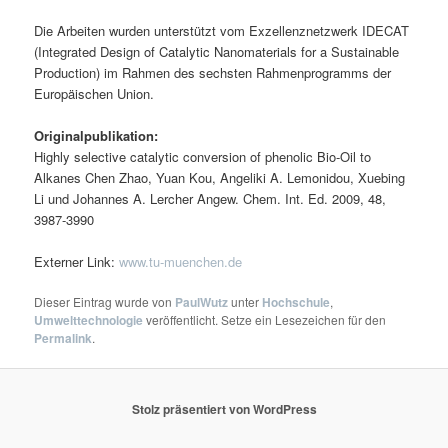
Die Arbeiten wurden unterstützt vom Exzellenznetzwerk IDECAT
(Integrated Design of Catalytic Nanomaterials for a Sustainable
Production) im Rahmen des sechsten Rahmenprogramms der
Europäischen Union.
Originalpublikation:
Highly selective catalytic conversion of phenolic Bio-Oil to
Alkanes Chen Zhao, Yuan Kou, Angeliki A. Lemonidou, Xuebing
Li und Johannes A. Lercher Angew. Chem. Int. Ed. 2009, 48,
3987-3990
Externer Link:
www.tu-muenchen.de
Dieser Eintrag wurde von
PaulWutz
unter
Hochschule
,
Umwelttechnologie
veröffentlicht. Setze ein Lesezeichen für den
Permalink
.
Stolz präsentiert von WordPress