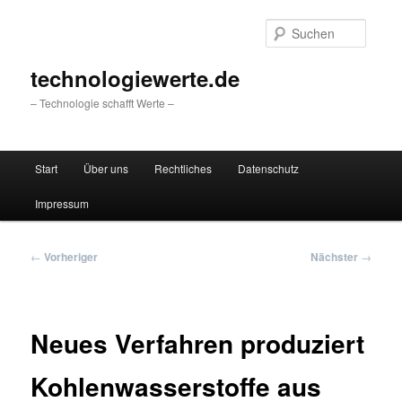
Zum
primären
Suche
Inhalt
springen
technologiewerte.de
– Technologie schafft Werte –
Hauptmenü
Start
Über uns
Rechtliches
Datenschutz
Impressum
Beitragsnavigation
←
Vorheriger
Nächster
→
Neues Verfahren produziert
Kohlenwasserstoffe aus