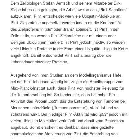
Dem Zellbiologen Stefan Jentsch und seinem Mitarbeiter Dirk
Siepe ist es nun gelungen, die Arbeitsweise des „Pin1 Schalters“
aufzuklären: Pin1 entscheidet wie viele Ubiquitin-Moleküle an
Pin1-Zielproteine angeheftet werden indem es die Konformität
des Zielproteins in „cis“ oder „trans“ abändert. Ist Pin1 in der
Zelle aktiv, so werden Pin1-Zielproteine nur mit einem oder
wenigen Ubiquitinen markiert; ist Pin1 jedoch inaktiv, so werden
viele Ubiquitin-Proteine in der Form einer Ubiquitin-Ubiquitin-Kette
angeknüft. Damit entscheidet Pin1 schalterartig über die
Lebensdauer einzelner Proteine.
Ausgehend von ihren Studien an dem Modellorganismus Hefe,
bei der Pin1 lebensnotwendig ist, zeigte die Arbeitsgruppe vom
Max-Planck-Institut auch, dass Pin1 von höchster Relevanz für
die Tumorforschung ist. So fanden sie, dass bei hoher Pin1-
Aktivität das Protein „p53“, das die Entstehung von Tumoren bei
Menschen unterdrückt („Tumorsuppressor“), stabil ist und so
schützend wirkt. Bei niedriger Pin1-Aktivität wird „p53“ jedoch mit
vielen Ubiquitin-Molekülen verknüpft und damit vom Proteasom
abgebaut. Somit erscheint es denkbar, dass eine gezielte
pharmakologische Aktivierung von Pin1 die Entstehung von