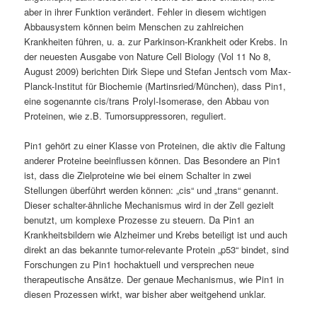
aber in ihrer Funktion verändert. Fehler in diesem wichtigen
Abbausystem können beim Menschen zu zahlreichen
Krankheiten führen, u. a. zur Parkinson-Krankheit oder Krebs. In
der neuesten Ausgabe von Nature Cell Biology (Vol 11 No 8,
August 2009) berichten Dirk Siepe und Stefan Jentsch vom Max-
Planck-Institut für Biochemie (Martinsried/München), dass Pin1,
eine sogenannte cis/trans Prolyl-Isomerase, den Abbau von
Proteinen, wie z.B. Tumorsuppressoren, reguliert.
Pin1 gehört zu einer Klasse von Proteinen, die aktiv die Faltung
anderer Proteine beeinflussen können. Das Besondere an Pin1
ist, dass die Zielproteine wie bei einem Schalter in zwei
Stellungen überführt werden können: „cis“ und „trans“ genannt.
Dieser schalter-ähnliche Mechanismus wird in der Zell gezielt
benutzt, um komplexe Prozesse zu steuern. Da Pin1 an
Krankheitsbildern wie Alzheimer und Krebs beteiligt ist und auch
direkt an das bekannte tumor-relevante Protein „p53“ bindet, sind
Forschungen zu Pin1 hochaktuell und versprechen neue
therapeutische Ansätze. Der genaue Mechanismus, wie Pin1 in
diesen Prozessen wirkt, war bisher aber weitgehend unklar.