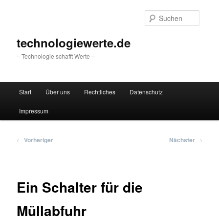
Zum
primären
Suche
Inhalt
springen
technologiewerte.de
– Technologie schafft Werte –
Hauptmenü
Start
Über uns
Rechtliches
Datenschutz
Impressum
Beitragsnavigation
←
Vorheriger
Nächster
→
Ein Schalter für die
Müllabfuhr