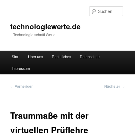
Zum
primären
Suche
Inhalt
springen
technologiewerte.de
– Technologie schafft Werte –
Hauptmenü
Start
Über uns
Rechtliches
Datenschutz
Impressum
Beitragsnavigation
←
Vorheriger
Nächster
→
Traummaße mit der
virtuellen Prüflehre