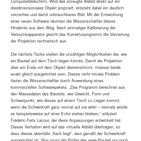
Computerbildschirm. Wird das erzeugte Abbild direkt auf ein
dreidimensionales Objekt projiziert, entsteht dabei ein deutlich
verzerrtes und damit unbrauchbares Bild. Mit der Entwicklung
einer neuen Software räumten die Wissenschaftler dieses
Hindernis aus dem Weg. Nach einmaliger Kalibrierung der
Versuchsapparatur gleicht das Korrekturprogramm die Verzerrung
der Projektion rechnerisch aus.
Die nächste Tücke stellen die unzähligen Möglichkeiten dar, wie
ein Bauteil auf dem Tisch liegen könnte. Damit die Projektion
aber am Ende mit dem Objekt übereinstimmt, müssen beide
exakt gleich ausgerichtet sein. Dieses nicht triviale Problem
lösten die Wissenschaftler durch Anwendung eines
kommerziellen Softwarepakets. „Das Programm berechnet aus
den Massedaten des Bauteils, wie Gewicht, Form und
Schwerpunkt, wie dieses auf einem Tisch zu Liegen kommt,
wenn die Schwerkraft ganz normal auf sie wirkt – niemals würde
es beispielsweise auf einer Ecke stehen bleiben,“ erläutert
Frédéric-Felix Lacour, der diese Anpassungen entwickelt hat.
Dieses Verhalten wird auf das virtuelle Abbild übertragen, so
dass dieses ebenfalls „flach liegt“, also gemäß der Schwerkraft
ausgerichtet ist. Nun muss der Prüfer das reale Bauteil nur noch