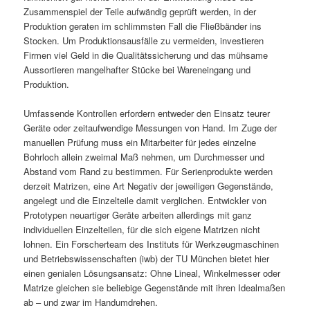
Zusammenspiel der Teile aufwändig geprüft werden, in der
Produktion geraten im schlimmsten Fall die Fließbänder ins
Stocken. Um Produktionsausfälle zu vermeiden, investieren
Firmen viel Geld in die Qualitätssicherung und das mühsame
Aussortieren mangelhafter Stücke bei Wareneingang und
Produktion.
Umfassende Kontrollen erfordern entweder den Einsatz teurer
Geräte oder zeitaufwendige Messungen von Hand. Im Zuge der
manuellen Prüfung muss ein Mitarbeiter für jedes einzelne
Bohrloch allein zweimal Maß nehmen, um Durchmesser und
Abstand vom Rand zu bestimmen. Für Serienprodukte werden
derzeit Matrizen, eine Art Negativ der jeweiligen Gegenstände,
angelegt und die Einzelteile damit verglichen. Entwickler von
Prototypen neuartiger Geräte arbeiten allerdings mit ganz
individuellen Einzelteilen, für die sich eigene Matrizen nicht
lohnen. Ein Forscherteam des Instituts für Werkzeugmaschinen
und Betriebswissenschaften (iwb) der TU München bietet hier
einen genialen Lösungsansatz: Ohne Lineal, Winkelmesser oder
Matrize gleichen sie beliebige Gegenstände mit ihren Idealmaßen
ab – und zwar im Handumdrehen.