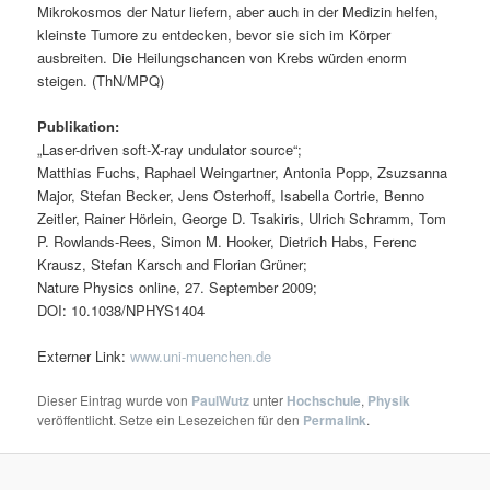
Mikrokosmos der Natur liefern, aber auch in der Medizin helfen,
kleinste Tumore zu entdecken, bevor sie sich im Körper
ausbreiten. Die Heilungschancen von Krebs würden enorm
steigen. (ThN/MPQ)
Publikation:
„Laser-driven soft-X-ray undulator source“;
Matthias Fuchs, Raphael Weingartner, Antonia Popp, Zsuzsanna
Major, Stefan Becker, Jens Osterhoff, Isabella Cortrie, Benno
Zeitler, Rainer Hörlein, George D. Tsakiris, Ulrich Schramm, Tom
P. Rowlands-Rees, Simon M. Hooker, Dietrich Habs, Ferenc
Krausz, Stefan Karsch and Florian Grüner;
Nature Physics online, 27. September 2009;
DOI: 10.1038/NPHYS1404
Externer Link:
www.uni-muenchen.de
Dieser Eintrag wurde von
PaulWutz
unter
Hochschule
,
Physik
veröffentlicht. Setze ein Lesezeichen für den
Permalink
.