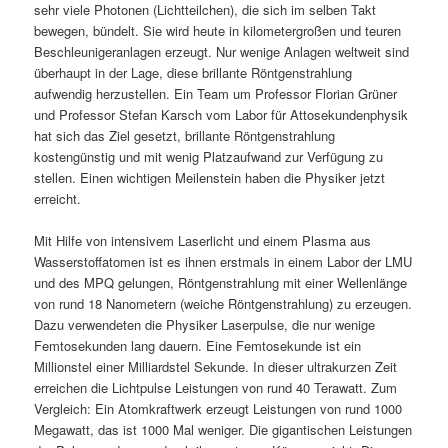
sehr viele Photonen (Lichtteilchen), die sich im selben Takt
bewegen, bündelt. Sie wird heute in kilometergroßen und teuren
Beschleunigeranlagen erzeugt. Nur wenige Anlagen weltweit sind
überhaupt in der Lage, diese brillante Röntgenstrahlung
aufwendig herzustellen. Ein Team um Professor Florian Grüner
und Professor Stefan Karsch vom Labor für Attosekundenphysik
hat sich das Ziel gesetzt, brillante Röntgenstrahlung
kostengünstig und mit wenig Platzaufwand zur Verfügung zu
stellen. Einen wichtigen Meilenstein haben die Physiker jetzt
erreicht.
Mit Hilfe von intensivem Laserlicht und einem Plasma aus
Wasserstoffatomen ist es ihnen erstmals in einem Labor der LMU
und des MPQ gelungen, Röntgenstrahlung mit einer Wellenlänge
von rund 18 Nanometern (weiche Röntgenstrahlung) zu erzeugen.
Dazu verwendeten die Physiker Laserpulse, die nur wenige
Femtosekunden lang dauern. Eine Femtosekunde ist ein
Millionstel einer Milliardstel Sekunde. In dieser ultrakurzen Zeit
erreichen die Lichtpulse Leistungen von rund 40 Terawatt. Zum
Vergleich: Ein Atomkraftwerk erzeugt Leistungen von rund 1000
Megawatt, das ist 1000 Mal weniger. Die gigantischen Leistungen