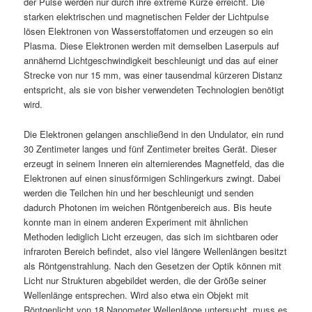
der Pulse werden nur durch ihre extreme Kürze erreicht. Die
starken elektrischen und magnetischen Felder der Lichtpulse
lösen Elektronen von Wasserstoffatomen und erzeugen so ein
Plasma. Diese Elektronen werden mit demselben Laserpuls auf
annähernd Lichtgeschwindigkeit beschleunigt und das auf einer
Strecke von nur 15 mm, was einer tausendmal kürzeren Distanz
entspricht, als sie von bisher verwendeten Technologien benötigt
wird.
Die Elektronen gelangen anschließend in den Undulator, ein rund
30 Zentimeter langes und fünf Zentimeter breites Gerät. Dieser
erzeugt in seinem Inneren ein alternierendes Magnetfeld, das die
Elektronen auf einen sinusförmigen Schlingerkurs zwingt. Dabei
werden die Teilchen hin und her beschleunigt und senden
dadurch Photonen im weichen Röntgenbereich aus. Bis heute
konnte man in einem anderen Experiment mit ähnlichen
Methoden lediglich Licht erzeugen, das sich im sichtbaren oder
infraroten Bereich befindet, also viel längere Wellenlängen besitzt
als Röntgenstrahlung. Nach den Gesetzen der Optik können mit
Licht nur Strukturen abgebildet werden, die der Größe seiner
Wellenlänge entsprechen. Wird also etwa ein Objekt mit
Röntgenlicht von 18 Nanometer Wellenlänge untersucht, muss es