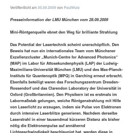
Veröffentlicht am
30.09.2009
von
PaulWutz
Presseinformation der LMU München vom 28.09.2009
Mini-Röntgenquelle ebnet den Weg für brilliante Strahlung
Das Potential der Lasertechnik scheint unerschöpflich. Den
Beweis hat nun ein internationales Team vom Münchener
Exzellenzcluster „Munich-Centre for Advanced Photonics“
(MAP) im Labor für Attosekundenphysik (LAP) der Ludwig-
Maximilians-Universität München (LMU) und des Max-Planck-
Instituts für Quantenoptik (MPQ) in Garching erneut erbracht.
Ebenfalls beteiligt waren das Forschungszentrum Dresden-
Rossendorf und das Clarendon Laboratory der Universität in
Oxford (Großbritannien). Den Physikern ist es erstmals im
Labormaßstab gelungen, weiche Röntgenstrahlung mit Hilfe
von Laserlicht zu erzeugen, indem sie Pulse von Elektronen
durch intensive Laserblitze generieren. Nachdem derselbe
Laserstrahl in einer tausendmal kürzeren Distanz als bisher
nötig die Elektronenpulse auf annähernd
Lichtgeschwindigkeit beschleunigt hat, werden diese in