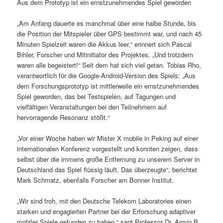
Aus dem Prototyp ist ein ernstzunehmendes Spiel geworden
„Am Anfang dauerte es manchmal über eine halbe Stunde, bis
die Position der Mitspieler über GPS bestimmt war, und nach 45
Minuten Spielzeit waren die Akkus leer,“ erinnert sich Pascal
Bihler, Forscher und Mitinitiator des Projektes. „Und trotzdem
waren alle begeistert!“ Seit dem hat sich viel getan. Tobias Rho,
verantwortlich für die Google-Android-Version des Spiels: „Aus
dem Forschungsprototyp ist mittlerweile ein ernstzunehmendes
Spiel geworden, das bei Testspielen, auf Tagungen und
vielfältigen Veranstaltungen bei den Teilnehmern auf
hervorragende Resonanz stößt.“
„Vor einer Woche haben wir Mister X mobile in Peking auf einer
internationalen Konferenz vorgestellt und konnten zeigen, dass
selbst über die immens große Entfernung zu unserem Server in
Deutschland das Spiel flüssig läuft. Das überzeugte“, berichtet
Mark Schmatz, ebenfalls Forscher am Bonner Institut.
„Wir sind froh, mit den Deutsche Telekom Laboratories einen
starken und engagierten Partner bei der Erforschung adaptiver
mobiler Spiele gefunden zu haben,“ sagt Professor Dr. Armin B.