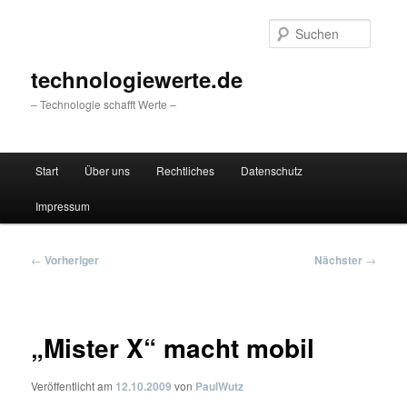
Zum
primären
Suche
Inhalt
springen
technologiewerte.de
– Technologie schafft Werte –
Hauptmenü
Start
Über uns
Rechtliches
Datenschutz
Impressum
Beitragsnavigation
←
Vorheriger
Nächster
→
„Mister X“ macht mobil
Veröffentlicht am
12.10.2009
von
PaulWutz