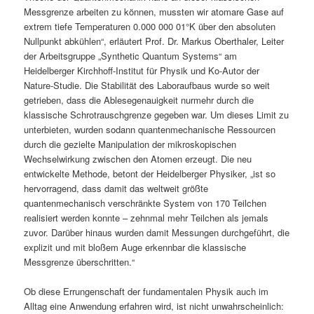
Messgrenze arbeiten zu können, mussten wir atomare Gase auf
extrem tiefe Temperaturen 0.000 000 01°K über den absoluten
Nullpunkt abkühlen“, erläutert Prof. Dr. Markus Oberthaler, Leiter
der Arbeitsgruppe „Synthetic Quantum Systems“ am
Heidelberger Kirchhoff-Institut für Physik und Ko-Autor der
Nature-Studie. Die Stabilität des Laboraufbaus wurde so weit
getrieben, dass die Ablesegenauigkeit nurmehr durch die
klassische Schrotrauschgrenze gegeben war. Um dieses Limit zu
unterbieten, wurden sodann quantenmechanische Ressourcen
durch die gezielte Manipulation der mikroskopischen
Wechselwirkung zwischen den Atomen erzeugt. Die neu
entwickelte Methode, betont der Heidelberger Physiker, „ist so
hervorragend, dass damit das weltweit größte
quantenmechanisch verschränkte System von 170 Teilchen
realisiert werden konnte – zehnmal mehr Teilchen als jemals
zuvor. Darüber hinaus wurden damit Messungen durchgeführt, die
explizit und mit bloßem Auge erkennbar die klassische
Messgrenze überschritten.“
Ob diese Errungenschaft der fundamentalen Physik auch im
Alltag eine Anwendung erfahren wird, ist nicht unwahrscheinlich: