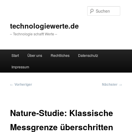
Zum
primären
Suche
Inhalt
springen
technologiewerte.de
– Technologie schafft Werte –
Hauptmenü
Start
Über uns
Rechtliches
Datenschutz
Impressum
Beitragsnavigation
←
Vorheriger
Nächster
→
Nature-Studie: Klassische
Messgrenze überschritten