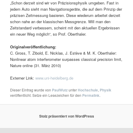
„Schon derzeit sind wir von Präzisionsphysik umgeben. Fast in
jedem Auto sieht man Navigationsgeräte, die auf dem Prinzip der
präzisen Zeitmessung basieren. Diese wiederum arbeitet derzeit
schon nahe an der klassischen Messgrenze. Will man den
Zeitstandard verbessern, scheint mit den aktuellen Ergebnissen
ein neuer Weg möglich“, so Prof. Oberthaler.
Originalveröffentlichung:
C. Gross, T. Zibold, E. Nicklas, J. Estève & M. K. Oberthaler:
Nonlinear atom interferometer surpasses classical precision limit,
Nature online (31. März 2010)
Externer Link:
www.uni-heidelberg.de
Dieser Eintrag wurde von
PaulWutz
unter
Hochschule
,
Physik
veröffentlicht. Setze ein Lesezeichen für den
Permalink
.
Stolz präsentiert von WordPress