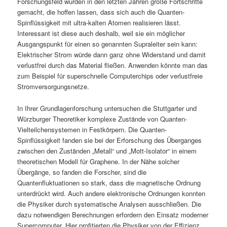
Forschungsfeld wurden in den letzten Jahren große Fortschritte
gemacht, die hoffen lassen, dass sich auch die Quanten-
Spinflüssigkeit mit ultra-kalten Atomen realisieren lässt.
Interessant ist diese auch deshalb, weil sie ein möglicher
Ausgangspunkt für einen so genannten Supraleiter sein kann:
Elektrischer Strom würde dann ganz ohne Widerstand und damit
verlustfrei durch das Material fließen. Anwenden könnte man das
zum Beispiel für superschnelle Computerchips oder verlustfreie
Stromversorgungsnetze.
In Ihrer Grundlagenforschung untersuchen die Stuttgarter und
Würzburger Theoretiker komplexe Zustände von Quanten-
Vielteilchensystemen in Festkörpern. Die Quanten-
Spinflüssigkeit fanden sie bei der Erforschung des Überganges
zwischen den Zuständen „Metall“ und „Mott-Isolator“ in einem
theoretischen Modell für Graphene. In der Nähe solcher
Übergänge, so fanden die Forscher, sind die
Quantenfluktuationen so stark, dass die magnetische Ordnung
unterdrückt wird. Auch andere elektronische Ordnungen konnten
die Physiker durch systematische Analysen ausschließen. Die
dazu notwendigen Berechnungen erfordern den Einsatz moderner
Supercomputer. Hier profitierten die Physiker von der Effizienz