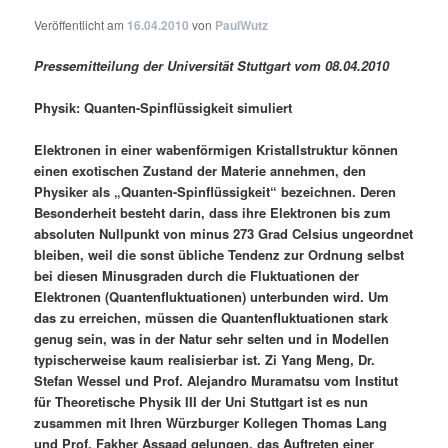
Veröffentlicht am
16.04.2010
von
PaulWutz
Pressemitteilung der Universität Stuttgart vom 08.04.2010
Physik: Quanten-Spinflüssigkeit simuliert
Elektronen in einer wabenförmigen Kristallstruktur können
einen exotischen Zustand der Materie annehmen, den
Physiker als „Quanten-Spinflüssigkeit“ bezeichnen. Deren
Besonderheit besteht darin, dass ihre Elektronen bis zum
absoluten Nullpunkt von minus 273 Grad Celsius ungeordnet
bleiben, weil die sonst übliche Tendenz zur Ordnung selbst
bei diesen Minusgraden durch die Fluktuationen der
Elektronen (Quantenfluktuationen) unterbunden wird. Um
das zu erreichen, müssen die Quantenfluktuationen stark
genug sein, was in der Natur sehr selten und in Modellen
typischerweise kaum realisierbar ist. Zi Yang Meng, Dr.
Stefan Wessel und Prof. Alejandro Muramatsu vom Institut
für Theoretische Physik III der Uni Stuttgart ist es nun
zusammen mit Ihren Würzburger Kollegen Thomas Lang
und Prof. Fakher Assaad gelungen, das Auftreten einer