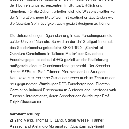
der Hochleistungsrechenzentren in Stuttgart, Jülich und
München. Für die Zukunft erhoffen sich die Wissenschaftler von
der Simulation, neue Materialen mit exotischen Zuständen wie
die Quanten-Spinflüssigkeit auch gezielt designen zu können.
Die Untersuchungen fügen sich eng in das Forschungsumfeld
beider Universitäten ein. So wird an der Uni Stuttgart innerhalb
des Sonderforschungsbereichs SFB/TRR 21 „Controll of
Quantum Correlations in Tailored Matter“ der Deutschen
Forschungsgemeinschaft (DFG) gezielt an der Realisierung
maßgeschneiderter Quantenmaterie geforscht. Der Sprecher
dieses SFBs ist Prof. Tilmann Pfau von der Uni Stuttgart.
Komplexe elektronische Zustände stehen auch im Zentrum der
neu gegründeten Würzburger DFG-Forschergruppe „Electron
Correlation-Induced Phenomena in Surfaces and Interfaces with
Tuneable Interactions“, deren Sprecher der Würzburger Prof.
Ralph Claessen ist.
Veröffentlichung:
Zi Yang Meng, Thomas C. Lang, Stefan Wessel, Fakher F.
Assaad, and Alejandro Muramatsu: „Quantum spin-liquid