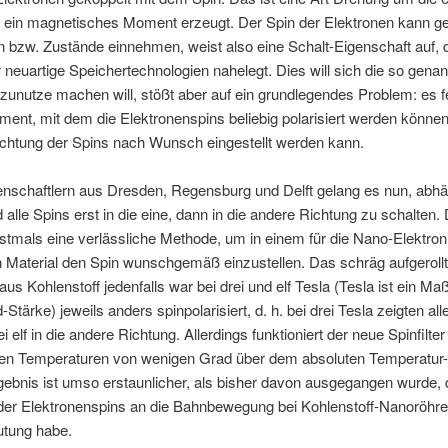
e ein magnetisches Moment erzeugt. Der Spin der Elektronen kann g
 bzw. Zustände einnehmen, weist also eine Schalt-Eigenschaft auf, d
r neuartige Speichertechnologien nahelegt. Dies will sich die so gena
 zunutze machen will, stößt aber auf ein grundlegendes Problem: es fe
ment, mit dem die Elektronenspins beliebig polarisiert werden könne
ichtung der Spins nach Wunsch eingestellt werden kann.
nschaftlern aus Dresden, Regensburg und Delft gelang es nun, abh
 alle Spins erst in die eine, dann in die andere Richtung zu schalten.
erstmals eine verlässliche Methode, um in einem für die Nano-Elektron
 Material den Spin wunschgemäß einzustellen. Das schräg aufgeroll
us Kohlenstoff jedenfalls war bei drei und elf Tesla (Tesla ist ein Maß
Stärke) jeweils anders spinpolarisiert, d. h. bei drei Tesla zeigten all
ei elf in die andere Richtung. Allerdings funktioniert der neue Spinfilter
efen Temperaturen von wenigen Grad über dem absoluten Temperatur-
ebnis ist umso erstaunlicher, als bisher davon ausgegangen wurde, 
der Elektronenspins an die Bahnbewegung bei Kohlenstoff-Nanoröhr
utung habe.