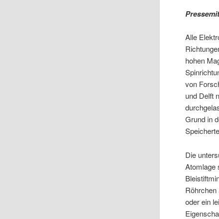
Pressemit
Alle Elekt
Richtunge
hohen Magn
Spinrichtu
von Forsc
und Delft 
durchgela
Grund in d
Speichert
Die unter
Atomlage s
Bleistift
Röhrchen a
oder ein l
Eigenschaf