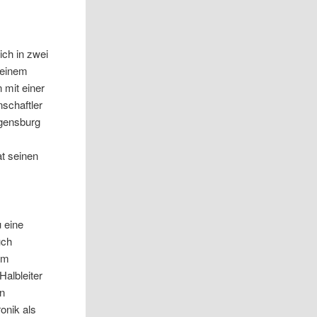
ich in zwei
 einem
 mit einer
nschaftler
gensburg
t seinen
 eine
uch
em
Halbleiter
en
onik als