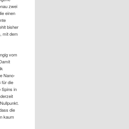
enau zwei
ie einen
nnte
hlt bisher
n, mit dem
ängig vom
 Damit
ik
te Nano-
 für die
e Spins in
 derzeit
Nullpunkt.
dass die
en kaum