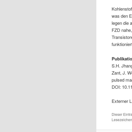
Kohlenstof
was den Ei
legen die
FZD nahe, 
Transistor
funktionier
Publikati
S.H. Jhang
Zant, J. W
pulsed mag
DOI: 10.1
Externer L
Dieser Eint
Lesezeichen