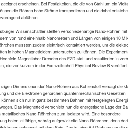
geeignet erscheinen. Bei Festigkeiten, die die von Stahl um ein Viel
, können die Röhren hohe Ströme transportieren und die dabei entsteh
vorragend abführen.
burger Wissenschaftler stellten verschiedenartige Nano-Röhren mit
ern von rund eineinhalb Nanometern und Längen von einigen 10 Mi
öhrchen mussten zudem elektrisch kontaktiert werden, um die elektr
ften in hohen Magnetfeldern untersuchen zu können. Die Experiment
Hochfeld-Magnetlabor Dresden des FZD statt und resultierten in verb
n, die vor kurzem in der Fachzeitschrift Physical Review B veröffentl
inzigen Dimensionen der Nano-Röhren aus Kohlenstoff versagt die k
ung und die Elektronen gehorchen quantenmechanischen Gesetzen. 
 können sich nur in ganz bestimmten Bahnen mit festgelegten Energi
wegen. Das Magnetfeld verschiebt nun die energetische Lage der B
n metallisches Nano-Röhrchen zum Isolator wird. Eine besondere
ng boten leitfähige, schräg aufgewickelte Nano-Röhrchen, denn dort 
lektronen gekoppelt mit dem Spin. Das ist eine Art Drehung um die 