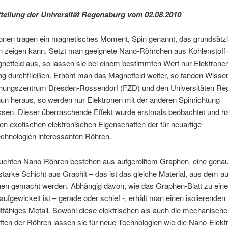
teilung der Universität Regensburg vom 02.08.2010
ronen tragen ein magnetisches Moment, Spin genannt, das grundsätzl
n zeigen kann. Setzt man geeignete Nano-Röhrchen aus Kohlenstoff
etfeld aus, so lassen sie bei einem bestimmten Wert nur Elektronen
ng durchfließen. Erhöht man das Magnetfeld weiter, so fanden Wisse
hungszentrum Dresden-Rossendorf (FZD) und den Universitäten Re
nun heraus, so werden nur Elektronen mit der anderen Spinrichtung
ssen. Dieser überraschende Effekt wurde erstmals beobachtet und ha
en exotischen elektronischen Eigenschaften der für neuartige
echnologien interessanten Röhren.
suchten Nano-Röhren bestehen aus aufgerolltem Graphen, eine genau
tarke Schicht aus Graphit – das ist das gleiche Material, aus dem a
minen gemacht werden. Abhängig davon, wie das Graphen-Blatt zu ein
ufgewickelt ist – gerade oder schief -, erhält man einen isolierenden 
eitfähiges Metall. Sowohl diese elektrischen als auch die mechanisch
ten der Röhren lassen sie für neue Technologien wie die Nano-Elektr