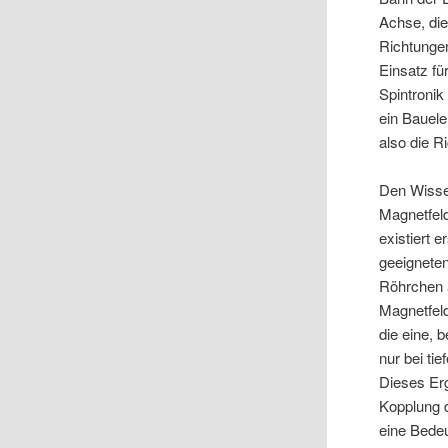
Achse, di
Richtungen
Einsatz fü
Spintronik
ein Bauele
also die R
Den Wisse
Magnetfeld
existiert 
geeigneten
Röhrchen a
Magnetfeld-
die eine, b
nur bei ti
Dieses Erg
Kopplung 
eine Bede