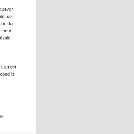
t bevor,
ld, so
sden des
e oder -
lässig
H. an der
robed in
ein