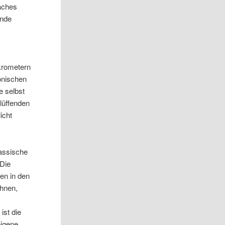
faches
ende
krometern
onischen
e selbst
lüffenden
icht
lassische
Die
en in den
ahnen,
ist die
eigene