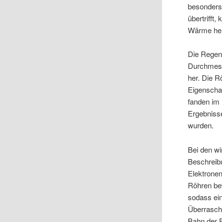
besonders 
übertrifft
Wärme her
Die Regens
Durchmess
her. Die R
Eigenscha
fanden im 
Ergebnisse
wurden.
Bei den w
Beschreib
Elektronen
Röhren be
sodass ei
Überraschu
Bahn der E