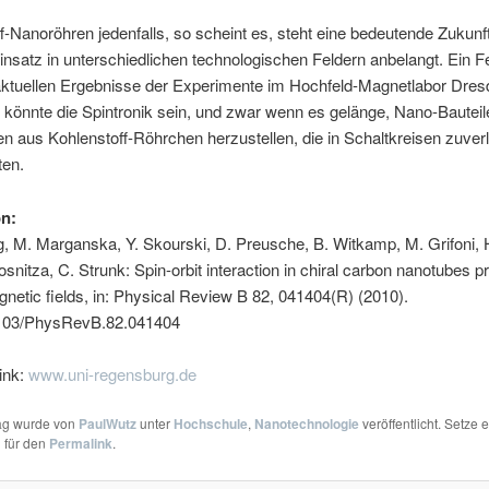
f-Nanoröhren jedenfalls, so scheint es, steht eine bedeutende Zukunf
nsatz in unterschiedlichen technologischen Feldern anbelangt. Ein Fe
 aktuellen Ergebnisse der Experimente im Hochfeld-Magnetlabor Dre
könnte die Spintronik sein, und zwar wenn es gelänge, Nano-Bauteil
en aus Kohlenstoff-Röhrchen herzustellen, die in Schaltkreisen zuver
ten.
on:
, M. Marganska, Y. Skourski, D. Preusche, B. Witkamp, M. Grifoni, 
osnitza, C. Strunk: Spin-orbit interaction in chiral carbon nanotubes p
netic fields, in: Physical Review B 82, 041404(R) (2010).
103/PhysRevB.82.041404
ink:
www.uni-regensburg.de
rag wurde von
PaulWutz
unter
Hochschule
,
Nanotechnologie
veröffentlicht. Setze 
 für den
Permalink
.