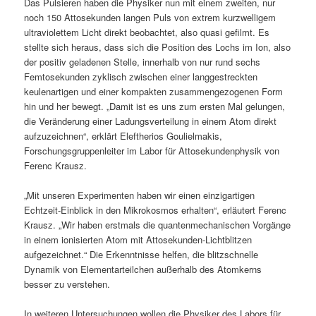
Das Pulsieren haben die Physiker nun mit einem zweiten, nur
noch 150 Attosekunden langen Puls von extrem kurzwelligem
ultraviolettem Licht direkt beobachtet, also quasi gefilmt. Es
stellte sich heraus, dass sich die Position des Lochs im Ion, also
der positiv geladenen Stelle, innerhalb von nur rund sechs
Femtosekunden zyklisch zwischen einer langgestreckten
keulenartigen und einer kompakten zusammengezogenen Form
hin und her bewegt. „Damit ist es uns zum ersten Mal gelungen,
die Veränderung einer Ladungsverteilung in einem Atom direkt
aufzuzeichnen“, erklärt Eleftherios Goulielmakis,
Forschungsgruppenleiter im Labor für Attosekundenphysik von
Ferenc Krausz.
„Mit unseren Experimenten haben wir einen einzigartigen
Echtzeit-Einblick in den Mikrokosmos erhalten“, erläutert Ferenc
Krausz. „Wir haben erstmals die quantenmechanischen Vorgänge
in einem ionisierten Atom mit Attosekunden-Lichtblitzen
aufgezeichnet.“ Die Erkenntnisse helfen, die blitzschnelle
Dynamik von Elementarteilchen außerhalb des Atomkerns
besser zu verstehen.
In weiteren Untersuchungen wollen die Physiker des Labors für