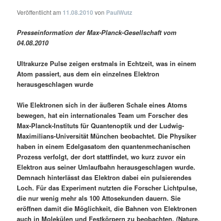
Veröffentlicht am
11.08.2010
von
PaulWutz
Presseinformation der Max-Planck-Gesellschaft vom
04.08.2010
Ultrakurze Pulse zeigen erstmals in Echtzeit, was in einem
Atom passiert, aus dem ein einzelnes Elektron
herausgeschlagen wurde
Wie Elektronen sich in der äußeren Schale eines Atoms
bewegen, hat ein internationales Team um Forscher des
Max-Planck-Instituts für Quantenoptik und der Ludwig-
Maximilians-Universität München beobachtet. Die Physiker
haben in einem Edelgasatom den quantenmechanischen
Prozess verfolgt, der dort stattfindet, wo kurz zuvor ein
Elektron aus seiner Umlaufbahn herausgeschlagen wurde.
Demnach hinterlässt das Elektron dabei ein pulsierendes
Loch. Für das Experiment nutzten die Forscher Lichtpulse,
die nur wenig mehr als 100 Attosekunden dauern. Sie
eröffnen damit die Möglichkeit, die Bahnen von Elektronen
auch in Molekülen und Festkörpern zu beobachten. (Nature,