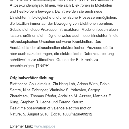
Attosekundenphysik filmen, wie sich Elektronen in Molekülen
und Festkörpern bewegen. Damit werden sie auch neue
Einsichten in biologische und chemische Prozesse ermöglichen,
die letztlich immer auf der Bewegung von Elektronen beruhen.
Sobald sich diese Prozesse mit exakteren Modellen beschreiben
lassen, eröffnen sich möglicherweise auch neue Einsichten in die
mikroskopischen Ursachen schwerer Krankheiten. Das
Verständnis der ultraschnellen elektronischen Prozesse dürfte
aber auch dazu beitragen, die elektronische Datenverarbeitung
schrittweise zur ultimativen Grenze der Elektronik zu
beschleunigen. [TN/PH]
Originalveröffentlichung:
Eleftherios Goulielmakis, Zhi-Heng Loh, Adrian Wirth, Robin
Santra, Nina Rohringer, Vladislav S. Yakovlev, Sergey
Zherebtsov, Thomas Pfeifer, Abdallah M. Azzeer, Matthias F.
Kling, Stephen R. Leone und Ferenc Krausz
Real-time observation of valence electron motion
Nature, 5. August 2010, Doi:10.1038/nature09212
Externer Link:
www.mpg.de