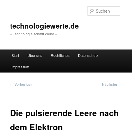
Zum
primären
Suche
Inhalt
springen
technologiewerte.de
– Technologie schafft Werte –
Hauptmenü
Start
Über uns
Rechtliches
Datenschutz
Impressum
Beitragsnavigation
←
Vorheriger
Nächster
→
Die pulsierende Leere nach
dem Elektron