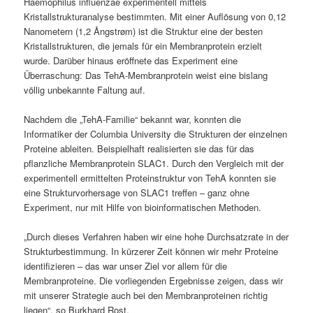
Haemophilus influenzae experimentell mittels
Kristallstrukturanalyse bestimmten. Mit einer Auflösung von 0,12
Nanometern (1,2 Ångstrøm) ist die Struktur eine der besten
Kristallstrukturen, die jemals für ein Membranprotein erzielt
wurde. Darüber hinaus eröffnete das Experiment eine
Überraschung: Das TehA-Membranprotein weist eine bislang
völlig unbekannte Faltung auf.
Nachdem die „TehA-Familie“ bekannt war, konnten die
Informatiker der Columbia University die Strukturen der einzelnen
Proteine ableiten. Beispielhaft realisierten sie das für das
pflanzliche Membranprotein SLAC1. Durch den Vergleich mit der
experimentell ermittelten Proteinstruktur von TehA konnten sie
eine Strukturvorhersage von SLAC1 treffen – ganz ohne
Experiment, nur mit Hilfe von bioinformatischen Methoden.
„Durch dieses Verfahren haben wir eine hohe Durchsatzrate in der
Strukturbestimmung. In kürzerer Zeit können wir mehr Proteine
identifizieren – das war unser Ziel vor allem für die
Membranproteine. Die vorliegenden Ergebnisse zeigen, dass wir
mit unserer Strategie auch bei den Membranproteinen richtig
liegen“, so Burkhard Rost.