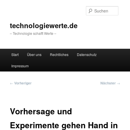
Zum
primären
Suche
Inhalt
springen
technologiewerte.de
– Technologie schafft Werte –
Hauptmenü
Start
Über uns
Rechtliches
Datenschutz
Impressum
Beitragsnavigation
←
Vorheriger
Nächster
→
Vorhersage und
Experimente gehen Hand in