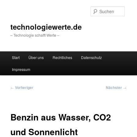
Zum
primären
Suche
Inhalt
springen
technologiewerte.de
– Technologie schafft Werte –
Hauptmenü
Start
Über uns
Rechtliches
Datenschutz
Impressum
Beitragsnavigation
←
Vorheriger
Nächster
→
Benzin aus Wasser, CO2
und Sonnenlicht