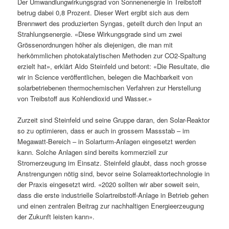
Der Umwandlungwirkungsgrad von Sonnenenergie in Treibstoff
betrug dabei 0,8 Prozent. Dieser Wert ergibt sich aus dem
Brennwert des produzierten Syngas, geteilt durch den Input an
Strahlungsenergie. «Diese Wirkungsgrade sind um zwei
Grössenordnungen höher als diejenigen, die man mit
herkömmlichen photokatalytischen Methoden zur CO2-Spaltung
erzielt hat», erklärt Aldo Steinfeld und betont: «Die Resultate, die
wir in Science veröffentlichen, belegen die Machbarkeit von
solarbetriebenen thermochemischen Verfahren zur Herstellung
von Treibstoff aus Kohlendioxid und Wasser.»
Zurzeit sind Steinfeld und seine Gruppe daran, den Solar-Reaktor
so zu optimieren, dass er auch in grossem Massstab – im
Megawatt-Bereich – in Solarturm-Anlagen eingesetzt werden
kann. Solche Anlagen sind bereits kommerziell zur
Stromerzeugung im Einsatz. Steinfeld glaubt, dass noch grosse
Anstrengungen nötig sind, bevor seine Solarreaktortechnologie in
der Praxis eingesetzt wird. «2020 sollten wir aber soweit sein,
dass die erste industrielle Solartreibstoff-Anlage in Betrieb gehen
und einen zentralen Beitrag zur nachhaltigen Energieerzeugung
der Zukunft leisten kann».