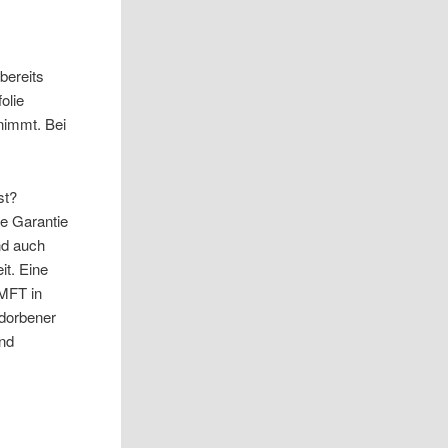
bereits
olie
rnimmt. Bei
st?
ne Garantie
nd auch
it. Eine
EMFT in
rdorbener
und