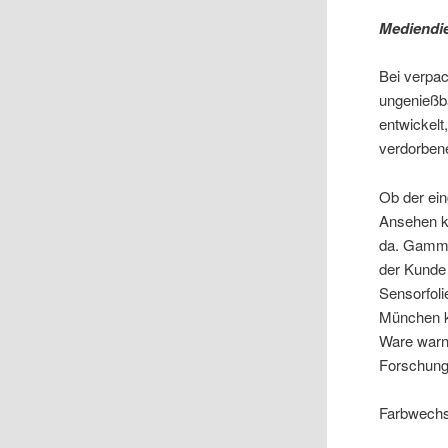
Mediendie
Bei verpac
ungenießba
entwickelt
verdorbene
Ob der ein
Ansehen ka
da. Gamme
der Kunde 
Sensorfoli
München ka
Ware warn
Forschung 
Farbwechs