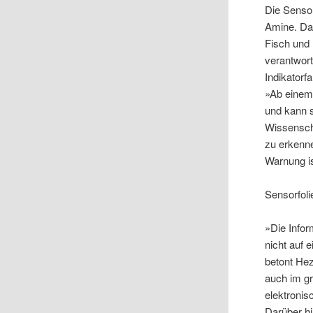
Die Sensor
Amine. Da
Fisch und
verantwort
Indikatorf
»Ab einem 
und kann s
Wissenscha
zu erkenn
Warnung is
Sensorfoli
»Die Infor
nicht auf 
betont Hez
auch im g
elektroni
Darüber h