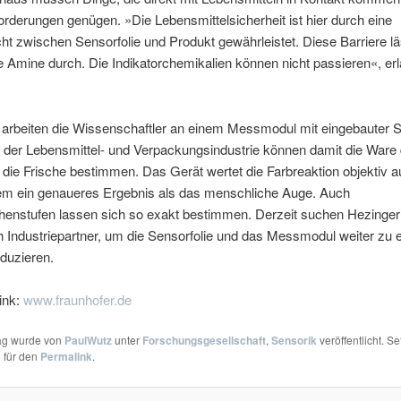
rderungen genügen. »Die Lebensmittelsicherheit ist hier durch eine
ht zwischen Sensorfolie und Produkt gewährleistet. Diese Barriere lä
 Amine durch. Die Indikatorchemikalien können nicht passieren«, erl
 arbeiten die Wissenschaftler an einem Messmodul mit eingebauter S
r der Lebensmittel- und Verpackungsindustrie können damit die Ware 
 die Frische bestimmen. Das Gerät wertet die Farbreaktion objektiv 
udem ein genaueres Ergebnis als das menschliche Auge. Auch
henstufen lassen sich so exakt bestimmen. Derzeit suchen Hezinger 
Industriepartner, um die Sensorfolie und das Messmodul weiter zu 
duzieren.
ink:
www.fraunhofer.de
rag wurde von
PaulWutz
unter
Forschungsgesellschaft
,
Sensorik
veröffentlicht. Se
 für den
Permalink
.