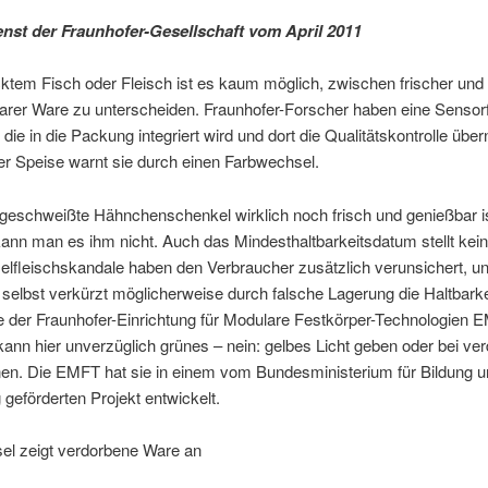
nst der Fraunhofer-Gesellschaft vom April 2011
ktem Fisch oder Fleisch ist es kaum möglich, zwischen frischer und 
rer Ware zu unterscheiden. Fraunhofer-Forscher haben eine Sensorf
, die in die Packung integriert wird und dort die Qualitätskontrolle übe
r Speise warnt sie durch einen Farbwechsel.
geschweißte Hähnchenschenkel wirklich noch frisch und genießbar i
nn man es ihm nicht. Auch das Mindesthaltbarkeitsdatum stellt kei
lfleischskandale haben den Verbraucher zusätzlich verunsichert, u
selbst verkürzt möglicherweise durch falsche Lagerung die Haltbarke
e der Fraunhofer-Einrichtung für Modulare Festkörper-Technologien 
nn hier unverzüglich grünes – nein: gelbes Licht geben oder bei ve
en. Die EMFT hat sie in einem vom Bundesministerium für Bildung 
geförderten Projekt entwickelt.
el zeigt verdorbene Ware an