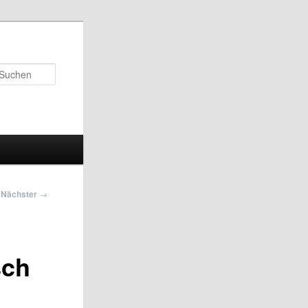
Suchen
Nächster
→
sch