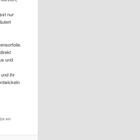
sst nur
äutert
ensorfolie.
direkt
aus und
und ihr
entwickeln
tze ein