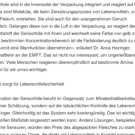
folie wird in die Innenseite der Verpackung integriert und reagiert auf
s sind Moleküle, die beim Zersetzungsprozess von Lebensmitteln, vo
 Fleisch, entstehen. Sie sind auch für den unangenehmen Geruch
lich. Gelangen diese nun in die Luft in der Verpackung, so reagiert de
arbstoff der Sensorfolie mit ihnen und wechselt seine Farbe von gelb z
bestimmten Konzentrationsbereich ist die Farbänderung deutlich zu
omit eine Warnfunktion übernehmen«, erläutert Dr. Anna Hezinger,
ftlerin an der EMFT. Das ist nicht nur interessant, um ungenießbar
en. Viele Menschen reagieren überempfindlich auf bestimmte Amine.
t für sie umso wichtiger.
e sorgt für Lebensmittelsicherheit
mation der Sensorfolie beruht im Gegensatz zum Mindesthaltbarkeit
einer Schätzung, sondern auf der tatsächlichen Kontrolle des Lebensmi
inger. Gleichzeitig ist das System sehr kostengünstig. Das ist wichti
roßen Maßstab eingesetzt werden kann. Andere Lösungen, beispiels
sche Sensoren, würden den Preis des abgepackten Fleisches zu stark
inaus müssen Dinge, die direkt mit Lebensmitteln in Kontakt komme