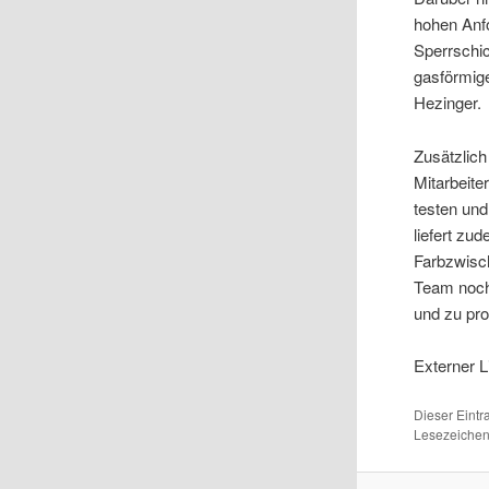
hohen Anfo
Sperrschic
gasförmige
Hezinger.
Zusätzlich
Mitarbeite
testen und
liefert z
Farbzwisc
Team noch 
und zu pro
Externer L
Dieser Eint
Lesezeichen