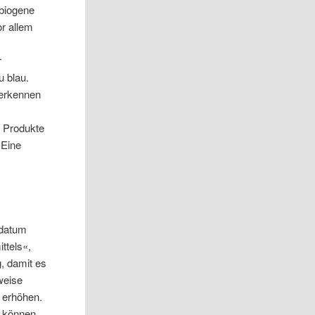
 biogene
r allem
r
u blau.
 erkennen
e Produkte
 Eine
sdatum
ttels«,
g, damit es
weise
 erhöhen.
n können,