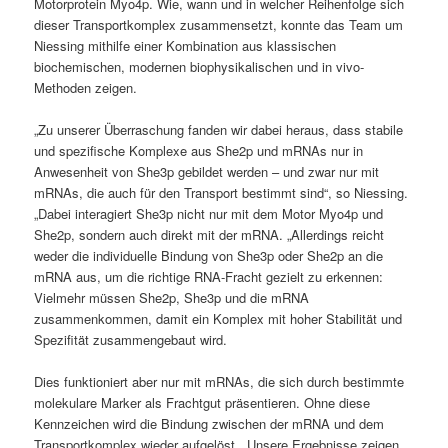
Motorprotein Myo4p. Wie, wann und in welcher Reihenfolge sich
dieser Transportkomplex zusammensetzt, konnte das Team um
Niessing mithilfe einer Kombination aus klassischen
biochemischen, modernen biophysikalischen und in vivo-
Methoden zeigen.
„Zu unserer Überraschung fanden wir dabei heraus, dass stabile
und spezifische Komplexe aus She2p und mRNAs nur in
Anwesenheit von She3p gebildet werden – und zwar nur mit
mRNAs, die auch für den Transport bestimmt sind“, so Niessing.
„Dabei interagiert She3p nicht nur mit dem Motor Myo4p und
She2p, sondern auch direkt mit der mRNA. „Allerdings reicht
weder die individuelle Bindung von She3p oder She2p an die
mRNA aus, um die richtige RNA-Fracht gezielt zu erkennen:
Vielmehr müssen She2p, She3p und die mRNA
zusammenkommen, damit ein Komplex mit hoher Stabilität und
Spezifität zusammengebaut wird.
Dies funktioniert aber nur mit mRNAs, die sich durch bestimmte
molekulare Marker als Frachtgut präsentieren. Ohne diese
Kennzeichen wird die Bindung zwischen der mRNA und dem
Transportkomplex wieder aufgelöst. „Unsere Ergebnisse zeigen