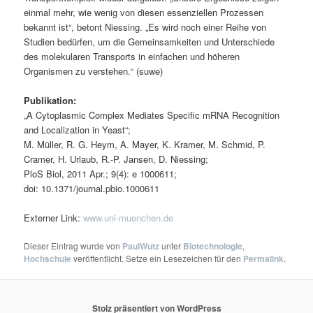
einmal mehr, wie wenig von diesen essenziellen Prozessen
bekannt ist“, betont Niessing. „Es wird noch einer Reihe von
Studien bedürfen, um die Gemeinsamkeiten und Unterschiede
des molekularen Transports in einfachen und höheren
Organismen zu verstehen.“ (suwe)
Publikation:
„A Cytoplasmic Complex Mediates Specific mRNA Recognition
and Localization in Yeast“;
M. Müller, R. G. Heym, A. Mayer, K. Kramer, M. Schmid, P.
Cramer, H. Urlaub, R.-P. Jansen, D. Niessing;
PloS Biol, 2011 Apr.; 9(4): e 1000611;
doi: 10.1371/journal.pbio.1000611
Externer Link:
www.uni-muenchen.de
Dieser Eintrag wurde von
PaulWutz
unter
Biotechnologie
,
Hochschule
veröffentlicht. Setze ein Lesezeichen für den
Permalink
.
Stolz präsentiert von WordPress