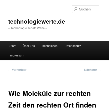
Zum
primären
Suche
Inhalt
springen
technologiewerte.de
– Technologie schafft Werte –
Hauptmenü
Start
Über uns
Rechtliches
Datenschutz
Impressum
Beitragsnavigation
←
Vorheriger
Nächster
→
Wie Moleküle zur rechten
Zeit den rechten Ort finden