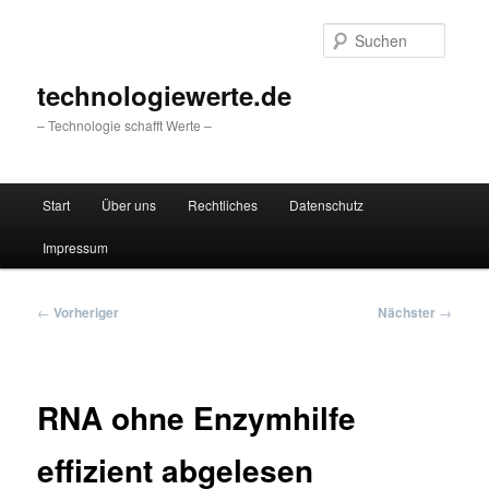
Zum
primären
Suche
Inhalt
springen
technologiewerte.de
– Technologie schafft Werte –
Hauptmenü
Start
Über uns
Rechtliches
Datenschutz
Impressum
Beitragsnavigation
←
Vorheriger
Nächster
→
RNA ohne Enzymhilfe
effizient abgelesen