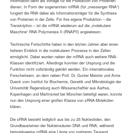
Information dann als Vorlage für die Produktion von Proteinen
dienen. In Form der sogenannten mRNA (für „messenger RNA“)
fungiert die RNA dabei als Informationsträger für die Synthese
von Proteinen in der Zelle. Für ihre eigene Produktion – die
Transkription – ist die mRNA wiederum auf die „molekulare
Maschine“ RNA Polymerase II (RNAPII) angewiesen.
Technische Fortschritte haben in den letzten Jahren aber einen
tieferen Einblick in die molekularen Prozesse in den Zellen
ermöglicht. Dabei wurden neben der mRNA auch weitere RNA-
Klassen identifiziert. Allerdings konnten der Ursprung und die
Funktion nicht vollständig geklärt werden. Ein internationales
Forscherteam, an dem neben Prof. Dr. Gunter Meister und Anne
Dueck vom Institut für Biochemie, Genetik und Mikrobiologie der
Universität Regensburg auch Wissenschaftler aus Aarhus,
Kopenhagen und Martinsried bei München beteiligt waren, konnte
nun den Ursprung einer großen Klasse von sRNA-Molekülen
klären.
Die sRNA besteht lediglich aus bis zu 25 Nukleotiden, den
Grundbausteinen der Nukleinsäuren DNA und RNA, während
beispielsweise mRNA eine Länge von mehreren Tausend