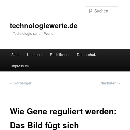
Zum
primären
Suche
Inhalt
springen
technologiewerte.de
– Technologie schafft Werte –
Hauptmenü
Start
Über uns
Rechtliches
Datenschutz
Impressum
Beitragsnavigation
←
Vorheriger
Nächster
→
Wie Gene reguliert werden:
Das Bild fügt sich