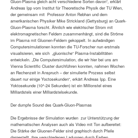
Gluon-Plasma gleich acht verschiedene Sorten davon“, erklärt
Andreas Ipp vom Institut für Theoretische Physik der TU Wien,
der gemeinsam mit Professor Anton Rebhan und dem
amerikanischen Physiker Mike Strickland (Gettysburg) an Quark-
Gluon-Plasma forscht. Ähnlich wie elektrischer Strom mit
elektromagnetischen Feldern zusammenhängt, sind die Ströme
im Plasma mit Gluonen-Feldern gekoppelt. In aufwändigen
Computersimulationen konnten die TU-Forscher nun erstmals
visualisieren, wie sich „gluonische“ Plasma-Instabilitäten
entwickeln. „Die Computersimulation, die wir hier bei uns am
Vienna Scientific Cluster durchführen konnten, nahmen Wochen
an Rechenzeit in Anspruch – der simulierte Prozess selbst
dauert nur einige Yoctosekunden“, erkärt Andreas Ipp. Eine
Yoktosekunde (10^-24 Sekunden) ist ein Millionstel eines
Milliardstels einer Milliardstelsekunde.
Der dumpfe Sound des Quark-Gluon-Plasmas
Die Ergebnisse der Simulation wurden zur Unterstützung der
mathematischen Analysen auch als Video mit Ton aufbereitet:
Die Stärke der Gluonen-Felder sind graphisch durch Pfeile
dargestellt, ihre verschiedenen Ladungen durch Farben