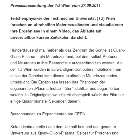
Presseaussendung der TU Wien vom 27.09.2011
Teilchenphysiker der Technischen Universität (TU) Wien
forschen an ultraheißen Materiezuständen und visualisieren
ihre Ergebnisse in einem Video, das Abläufe auf
unvorstellbar kurzen Zeitskalen darstellt.
Hunderttausend mal heißer als das Zentrum der Sonne ist Quark-
Gluon-Plasma – ein Materiezustand, bei dem selbst Protonen
und Neutronen in ihre Bestandteile aufgeschmolzen werden. An
der TU Wien wurden in aufwändigen Computersimulationen nun
einige der Geheimnisse dieses exotischen Materiezustandes
untersucht. Die Ergebnisse lassen das Phänomen der
sogenannten „Plasma-Instabilitäten“ sichtbar und sogar hörbar
werden. In Originalgeschwindigkeit abgespielt würde der Film nur
einige Quadrilliionstel Sekunden dauern.
Berechnungen zu Experimenten am CERN
Sekundenbruchteile nach dem Urknall bestand das gesamte
Universum aus Quark-Gluon-Plasma. Selbst für Protonen und