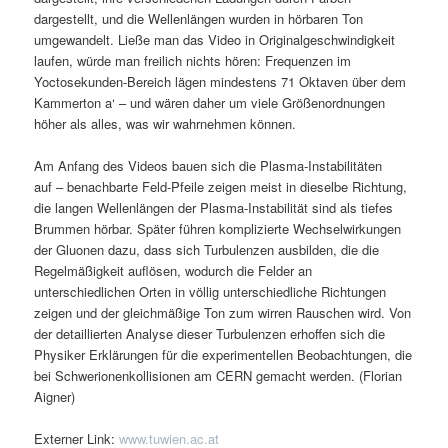
dargestellt, und die Wellenlängen wurden in hörbaren Ton
umgewandelt. Ließe man das Video in Originalgeschwindigkeit
laufen, würde man freilich nichts hören: Frequenzen im
Yoctosekunden-Bereich lägen mindestens 71 Oktaven über dem
Kammerton a‘ – und wären daher um viele Größenordnungen
höher als alles, was wir wahrnehmen können.
Am Anfang des Videos bauen sich die Plasma-Instabilitäten
auf – benachbarte Feld-Pfeile zeigen meist in dieselbe Richtung,
die langen Wellenlängen der Plasma-Instabilität sind als tiefes
Brummen hörbar. Später führen komplizierte Wechselwirkungen
der Gluonen dazu, dass sich Turbulenzen ausbilden, die die
Regelmäßigkeit auflösen, wodurch die Felder an
unterschiedlichen Orten in völlig unterschiedliche Richtungen
zeigen und der gleichmäßige Ton zum wirren Rauschen wird. Von
der detaillierten Analyse dieser Turbulenzen erhoffen sich die
Physiker Erklärungen für die experimentellen Beobachtungen, die
bei Schwerionenkollisionen am CERN gemacht werden. (Florian
Aigner)
Externer Link:
www.tuwien.ac.at