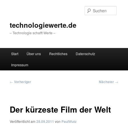
Zum
primären
Suche
Inhalt
springen
technologiewerte.de
– Technologie schafft Werte –
Hauptmenü
Start
Über uns
Rechtliches
Datenschutz
Impressum
Beitragsnavigation
←
Vorheriger
Nächster
→
Der kürzeste Film der Welt
Veröffentlicht am
28.09.2011
von
PaulWutz