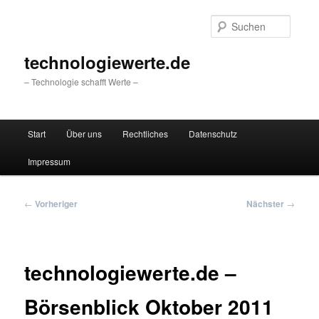
Zum
primären
Suche
Inhalt
springen
technologiewerte.de
– Technologie schafft Werte –
Hauptmenü
Start
Über uns
Rechtliches
Datenschutz
Impressum
Beitragsnavigation
←
Vorheriger
Nächster
→
technologiewerte.de –
Börsenblick Oktober 2011