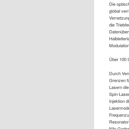
Die optisc
global ver
Vernetzun
die Triebf
Datenüber
Halbleiter
Modulation
Über 100 
Durch Ver
Grenzen fü
Lasern die 
Spin-Laser
Injektion 
Lasermoden
Frequenzun
Resonator 
Nils Gerha