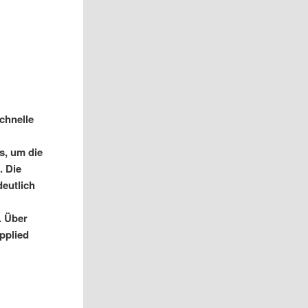
chnelle
s, um die
. Die
eutlich
. Über
pplied