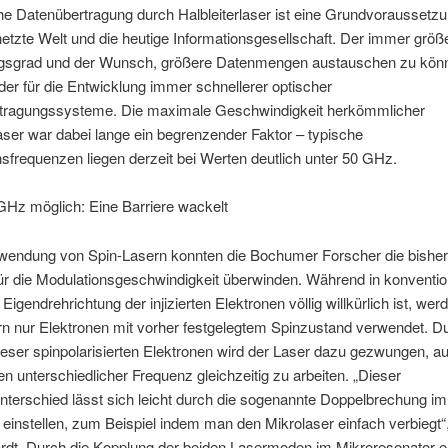
he Datenübertragung durch Halbleiterlaser ist eine Grundvoraussetzun
netzte Welt und die heutige Informationsgesellschaft. Der immer größ
gsgrad und der Wunsch, größere Datenmengen austauschen zu könn
eder für die Entwicklung immer schnellerer optischer
tragungssysteme. Die maximale Geschwindigkeit herkömmlicher
laser war dabei lange ein begrenzender Faktor – typische
sfrequenzen liegen derzeit bei Werten deutlich unter 50 GHz.
GHz möglich: Eine Barriere wackelt
wendung von Spin-Lasern konnten die Bochumer Forscher die bisher
r die Modulationsgeschwindigkeit überwinden. Während in konventio
Eigendrehrichtung der injizierten Elektronen völlig willkürlich ist, wer
n nur Elektronen mit vorher festgelegtem Spinzustand verwendet. Du
dieser spinpolarisierten Elektronen wird der Laser dazu gezwungen, a
 unterschiedlicher Frequenz gleichzeitig zu arbeiten. „Dieser
terschied lässt sich leicht durch die sogenannte Doppelbrechung im
einstellen, zum Beispiel indem man den Mikrolaser einfach verbiegt“,
rdt. Durch die Kopplung der beiden Lasermoden im Mikroresonator e