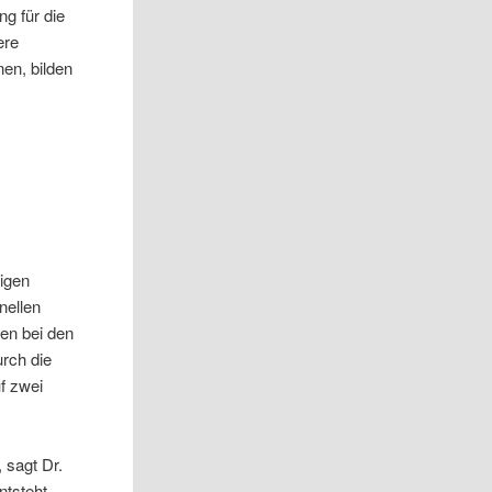
g für die
ere
en, bilden
igen
nellen
den bei den
rch die
uf zwei
 sagt Dr.
ntsteht