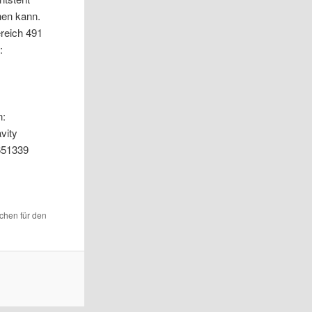
hen kann.
ereich 491
:
n:
avity
3651339
ichen für den