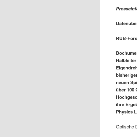
Presseinf
Datenüber
RUB-Forsc
Bochumer 
Halbleite
Eigendreh
bisherige
neuen Spi
über 100 
Hochgesch
ihre Erge
Physics L
Optische D