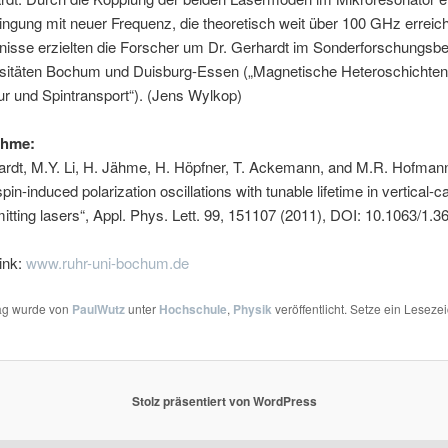
ngung mit neuer Frequenz, die theoretisch weit über 100 GHz erreic
nisse erzielten die Forscher um Dr. Gerhardt im Sonderforschungsb
rsitäten Bochum und Duisburg-Essen („Magnetische Heteroschichten
ur und Spintransport“). (Jens Wylkop)
ahme:
ardt, M.Y. Li, H. Jähme, H. Höpfner, T. Ackemann, and M.R. Hofman
spin-induced polarization oscillations with tunable lifetime in vertical-c
itting lasers“, Appl. Phys. Lett. 99, 151107 (2011), DOI: 10.1063/1.
ink:
www.ruhr-uni-bochum.de
rag wurde von
PaulWutz
unter
Hochschule
,
Physik
veröffentlicht. Setze ein Leseze
Stolz präsentiert von WordPress