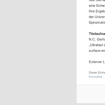
eine Schwi
Ihre Ergeb
der Unive
Spinstrukt
Titelaufn
N.C. Gerh
„Ultrafast 
surface-em
Externer L
Dieser Eint
Permalink
.