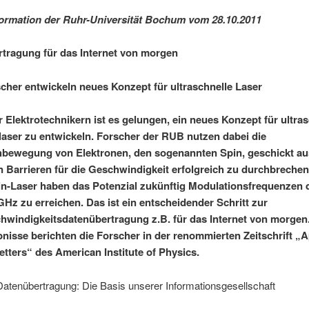
ormation der Ruhr-Universität Bochum vom 28.10.2011
tragung für das Internet von morgen
her entwickeln neues Konzept für ultraschnelle Laser
Elektrotechnikern ist es gelungen, ein neues Konzept für ultras
rlaser zu entwickeln. Forscher der RUB nutzen dabei die
bewegung von Elektronen, den sogenannten Spin, geschickt au
n Barrieren für die Geschwindigkeit erfolgreich zu durchbrechen
n-Laser haben das Potenzial zukünftig Modulationsfrequenzen d
GHz zu erreichen. Das ist ein entscheidender Schritt zur
windigkeitsdatenübertragung z.B. für das Internet von morgen
bnisse berichten die Forscher in der renommierten Zeitschrift „A
etters“ des American Institute of Physics.
atenübertragung: Die Basis unserer Informationsgesellschaft