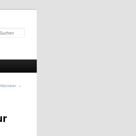
Suchen
Nächster
→
ur